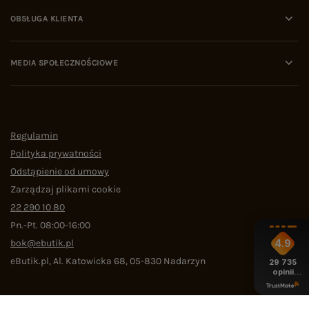
OBSŁUGA KLIENTA
MEDIA SPOŁECZNOŚCIOWE
Regulamin
Polityka prywatności
Odstąpienie od umowy
Zarządzaj plikami cookie
22 290 10 80
Pn.-Pt. 08:00-16:00
bok@ebutik.pl
4.9
eButik.pl
,
Al. Katowicka 68
,
05-830
Nadarzyn
29 735
opinii
z całego
okresu