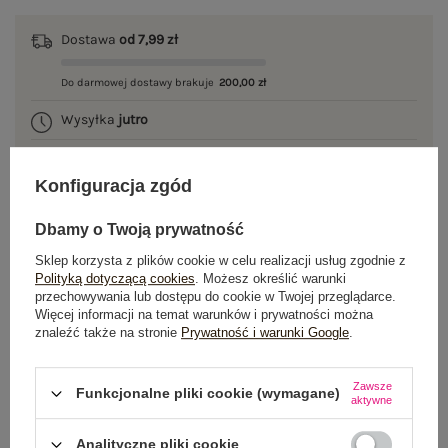
Dostawa
od 7,99 zł
Do darmowej dostawy brakuje
200,00 zł
Wysyłka
jutro
100 dni na zwrot
Konfiguracja zgód
Dbamy o Twoją prywatność
OPIS PRODUKTU
Sklep korzysta z plików cookie w celu realizacji usług zgodnie z
Polityką dotyczącą cookies
. Możesz określić warunki
przechowywania lub dostępu do cookie w Twojej przeglądarce.
GŁÓWNE PARAMETRY
Więcej informacji na temat warunków i prywatności można
znaleźć także na stronie
Prywatność i warunki Google
.
OPINIE O PRODUKCIE
(0)
Zawsze
WYSYŁKA I DOSTAWA
Funkcjonalne pliki cookie (wymagane)
aktywne
ZWROTY I REKLAMACJE
Analityczne pliki cookie