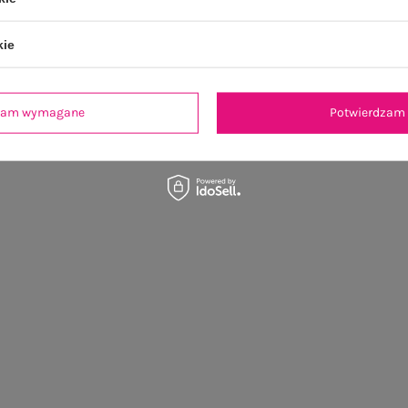
kie
dzam wymagane
Potwierdzam 