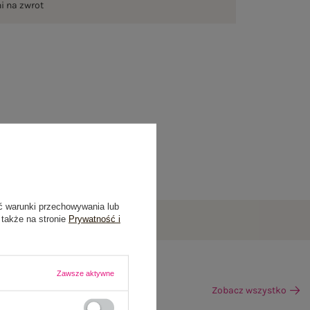
ni na zwrot
ć warunki przechowywania lub
 także na stronie
Prywatność i
Zawsze aktywne
Zobacz wszystko