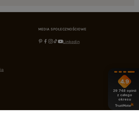
MEDIA SPOŁECZNOŚCIOWE
Linkedin
ia
4.9
29 748
opinii
z całego
okresu
-16:00
bok@ebutik.pl
eButik.pl
,
Al. Katowicka 68
,
05-830
Nadarzyn