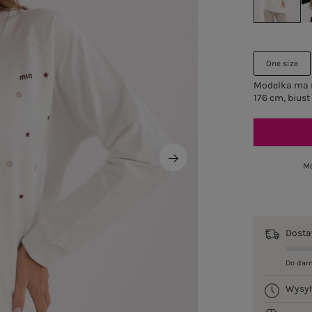
One size
Modelka ma n
176 cm, biust
Mo
Dost
Do dar
Wysy