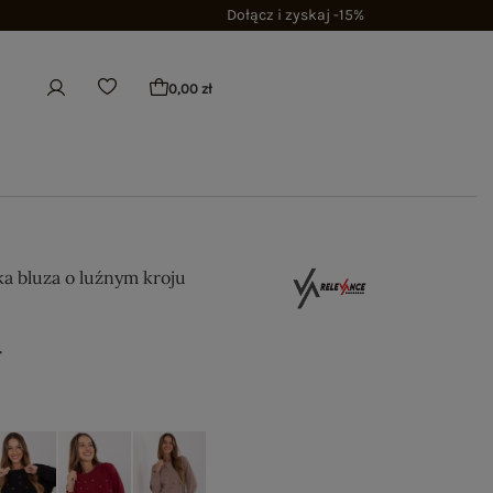
Dołącz i zyskaj -15%
0,00 zł
a bluza o luźnym kroju
ł