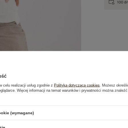
100 d
ość
w celu realizacji usług zgodnie z
Polityką dotyczącą cookies
. Możesz określi
eglądarce. Więcej informacji na temat warunków i prywatności można znaleźć
je
Opinie o produkcie
(0)
cookie (wymagane)
OSTATNIO OGLĄDANE
kie