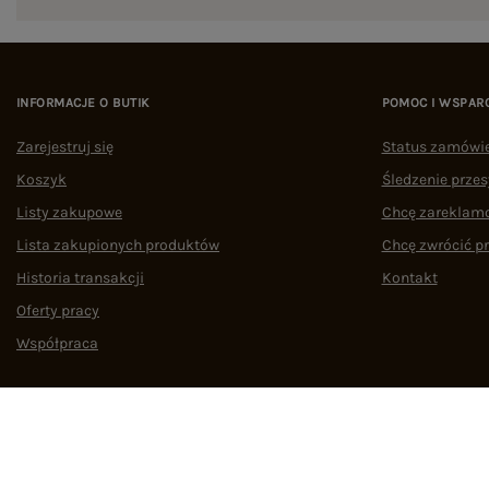
INFORMACJE O BUTIK
POMOC I WSPAR
Zarejestruj się
Status zamówi
Koszyk
Śledzenie przes
Listy zakupowe
Chcę zareklam
Lista zakupionych produktów
Chcę zwrócić p
Historia transakcji
Kontakt
Oferty pracy
Współpraca
Regulamin
Polityka prywatności
Odstąpienie od umowy
Zarządzaj