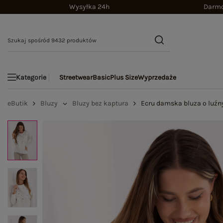
Wysyłka 24h
Darmo
Streetwear
Basic
Plus Size
Wyprzedaże
Kategorie
eButik
Bluzy
Bluzy bez kaptura
Ecru damska bluza o luźn