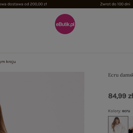
wa dostawa od 200,00 zł
Zwrot do 100 dni
ym kroju
Ecru damsk
84,99 z
Kolory
:
ecru