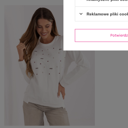
Reklamowe pliki coo
Potwier