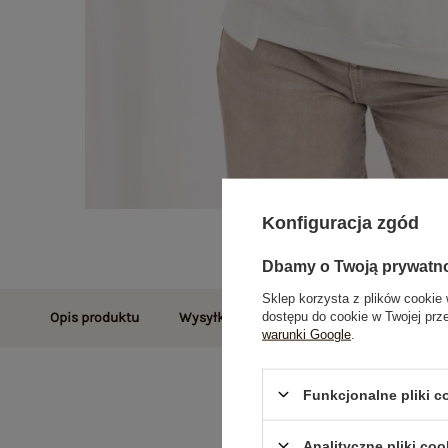
Konfiguracja zgód
Dbamy o Twoją prywatn
Sklep korzysta z plików cookie 
dostępu do cookie w Twojej prz
Opis produktu
Wysyłka i dostawa
Zwroty i reklamac
warunki Google
.
Funkcjonalne pliki 
Analityczne pliki coo