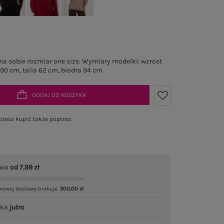
a sobie rozmiar one size. Wymiary modelki: wzrost
 90 cm, talia 62 cm, biodra 94 cm
DODAJ DO KOSZYKA
żesz kupić także poprzez:
awa
od 7,99 zł
mowej dostawy brakuje
200,00 zł
łka
jutro