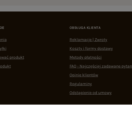
CIE
OBSŁUGA KLIENTA
enia
Reklamacje | Zwroty
yłki
Koszty i formy dostawy
ować produkt
Metody płatności
rodukt
FAQ - Najczęściej zadawane pytan
Opinie klientów
Regulaminy
Odstąpienie od umowy
 plikami cookie
22 290 10 80
Pn.-Pt. 08:00