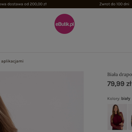
wa dostawa od 200,00 zł
Zwrot do 100 dni
 aplikacjami
Biała drap
79,99 zł
Kolory
:
biały