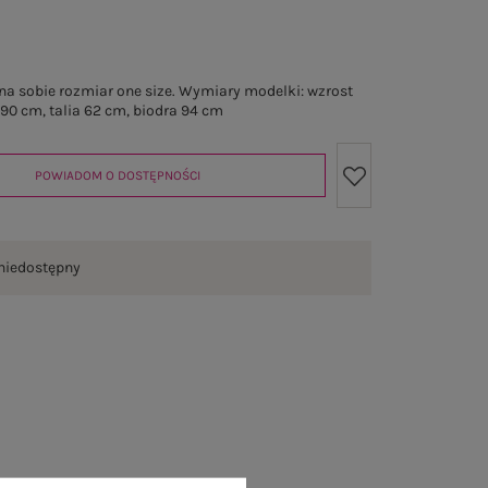
a sobie rozmiar one size. Wymiary modelki: wzrost
 90 cm, talia 62 cm, biodra 94 cm
POWIADOM O DOSTĘPNOŚCI
niedostępny