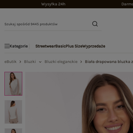
Wysyłka 24h
Darmo
Streetwear
Basic
Plus Size
Wyprzedaże
Kategorie
eButik
Bluzki
Bluzki eleganckie
Biała drapowana bluzka z