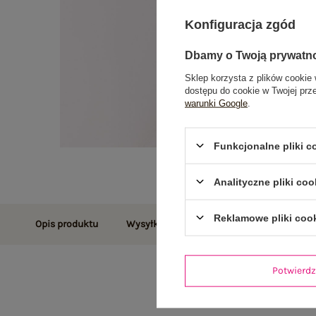
Konfiguracja zgód
Dbamy o Twoją prywatn
Sklep korzysta z plików cookie 
dostępu do cookie w Twojej prz
warunki Google
.
Funkcjonalne pliki 
Analityczne pliki coo
Reklamowe pliki coo
Opis produktu
Wysyłka i dostawa
Zwroty i reklamac
Potwier