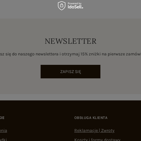
NEWSLETTER
sz się do naszego newslettera i otrzymaj 15% zniżki na pierwsze zamów
ZAPISZ SIĘ
CIE
OBSŁUGA KLIENTA
enia
Reklamacje | Zwroty
yłki
Koszty i formy dostawy