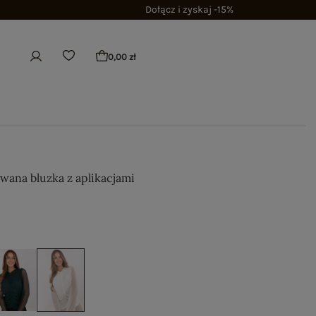
Dołącz i zyskaj -15%
0,00 zł
owana bluzka z aplikacjami