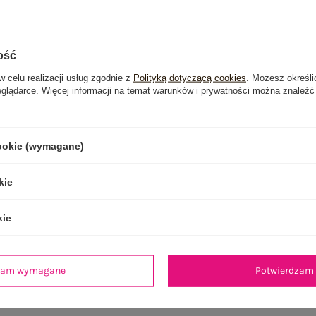
ość
w celu realizacji usług zgodnie z
Polityką dotyczącą cookies
. Możesz określi
eglądarce. Więcej informacji na temat warunków i prywatności można znaleźć
cookie (wymagane)
kie
kie
je
Opinie o produkcie
(0)
dzam wymagane
Potwierdzam 