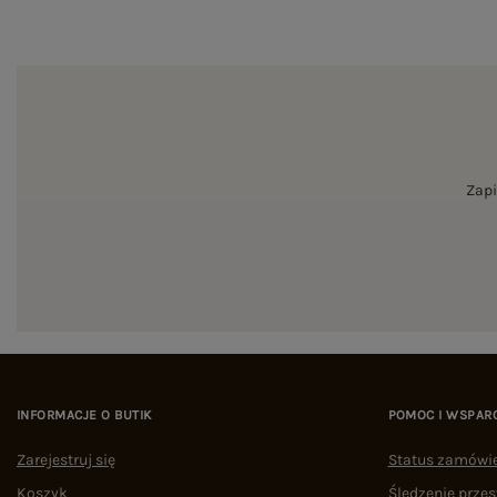
Zapi
INFORMACJE O BUTIK
POMOC I WSPAR
Zarejestruj się
Status zamówi
Koszyk
Śledzenie przes