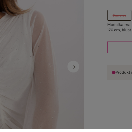
One size
Modelka ma n
176 cm, biust
Produkt 