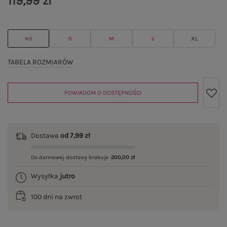
119,99 zł
XS
S
M
L
XL
TABELA ROZMIARÓW
POWIADOM O DOSTĘPNOŚCI
Dostawa
od 7,99 zł
Do darmowej dostawy brakuje
200,00 zł
Wysyłka
jutro
100 dni na zwrot