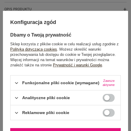
OPIS PRODUKTU
Konfiguracja zgód
GŁÓWNE PARAMETRY
Dbamy o Twoją prywatność
OPINIE O PRODUKCIE
(0)
Sklep korzysta z plików cookie w celu realizacji usług zgodnie z
Polityką dotyczącą cookies
. Możesz określić warunki
WYSYŁKA I DOSTAWA
przechowywania lub dostępu do cookie w Twojej przeglądarce.
Więcej informacji na temat warunków i prywatności można
ZWROTY I REKLAMACJE
znaleźć także na stronie
Prywatność i warunki Google
.
Zawsze
Funkcjonalne pliki cookie (wymagane)
aktywne
OSTATNIO OGLĄDANE
Zobacz wszystko
Analityczne pliki cookie
Reklamowe pliki cookie