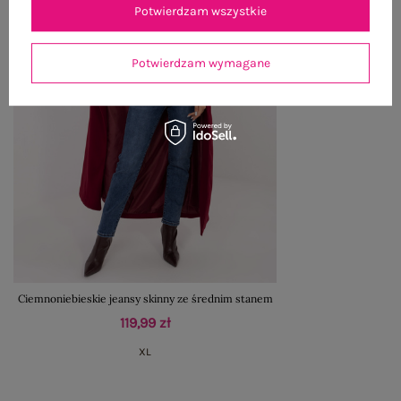
Potwierdzam wszystkie
Potwierdzam wymagane
Ciemnoniebieskie jeansy skinny ze średnim stanem
119,99 zł
XL