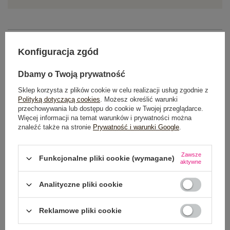
OPIS PRODUKTU
Konfiguracja zgód
GŁÓWNE PARAMETRY
Dbamy o Twoją prywatność
OPINIE O PRODUKCIE
(0)
Sklep korzysta z plików cookie w celu realizacji usług zgodnie z
Polityką dotyczącą cookies
. Możesz określić warunki
przechowywania lub dostępu do cookie w Twojej przeglądarce.
WYSYŁKA I DOSTAWA
Więcej informacji na temat warunków i prywatności można
znaleźć także na stronie
Prywatność i warunki Google
.
ZWROTY I REKLAMACJE
Zawsze
Funkcjonalne pliki cookie (wymagane)
aktywne
OSTATNIO OGLĄDANE
Analityczne pliki cookie
Zobacz wszystko
Reklamowe pliki cookie