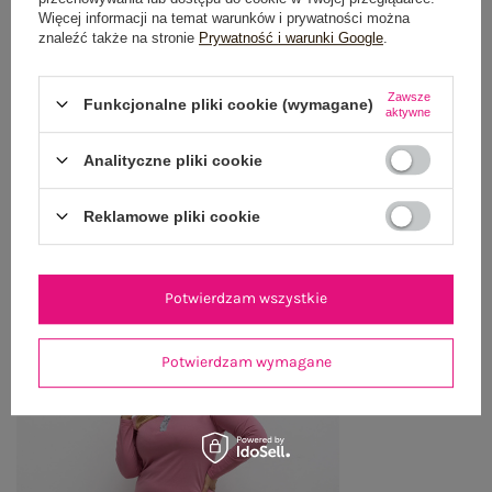
Więcej informacji na temat warunków i prywatności można
OPINIE O PRODUKCIE
(0)
znaleźć także na stronie
Prywatność i warunki Google
.
WYSYŁKA I DOSTAWA
Zawsze
Funkcjonalne pliki cookie (wymagane)
aktywne
ZWROTY I REKLAMACJE
Analityczne pliki cookie
Reklamowe pliki cookie
OSTATNIO OGLĄDANE
Zobacz wszystko
Potwierdzam wszystkie
Potwierdzam wymagane