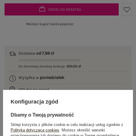
DODAJ DO KOSZYKA
Możesz kupić także poprzez:
Dostawa
od 7,99 zł
Do darmowej dostawy brakuje
200,00 zł
Wysyłka w
poniedziałek
100 dni na zwrot
Konfiguracja zgód
Dbamy o Twoją prywatność
OPIS PRODUKTU
Sklep korzysta z plików cookie w celu realizacji usług zgodnie z
Polityką dotyczącą cookies
. Możesz określić warunki
GŁÓWNE PARAMETRY
przechowywania lub dostępu do cookie w Twojej przeglądarce.