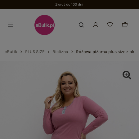
Zwrot do 100 dni
eButik
PLUS SIZE
Bielizna
Różowa piżama plus size z bluz