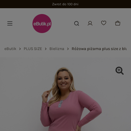
Zwrot do 100 dni
eButik
PLUS SIZE
Bielizna
Różowa piżama plus size z bluz