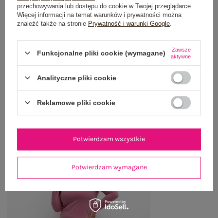
przechowywania lub dostępu do cookie w Twojej przeglądarce.
Więcej informacji na temat warunków i prywatności można
OPINIE O PRODUKCIE
(0)
znaleźć także na stronie
Prywatność i warunki Google
.
WYSYŁKA I DOSTAWA
Zawsze
Funkcjonalne pliki cookie (wymagane)
aktywne
ZWROTY I REKLAMACJE
Analityczne pliki cookie
OSTATNIO OGLĄDANE
Reklamowe pliki cookie
Zobacz wszystko
Potwierdzam wszystkie
Potwierdzam wymagane