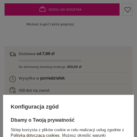
DODAJ DO KOSZYKA
Możesz kupić także poprzez:
Dostawa
od 7,99 zł
Do darmowej dostawy brakuje
200,00 zł
Wysyłka w
poniedziałek
100 dni na zwrot
Konfiguracja zgód
OPIS PRODUKTU
Dbamy o Twoją prywatność
Sklep korzysta z plików cookie w celu realizacji usług zgodnie z
GŁÓWNE PARAMETRY
Polityką dotyczącą cookies
. Możesz określić warunki