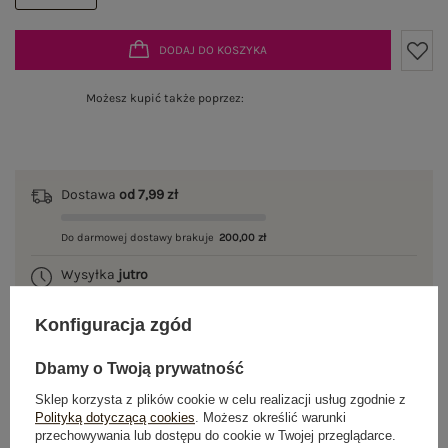
DODAJ DO KOSZYKA
Możesz kupić także poprzez:
Dostawa
od 7,99 zł
Do darmowej dostawy brakuje
200,00 zł
Wysyłka
jutro
100 dni na zwrot
Konfiguracja zgód
Dbamy o Twoją prywatność
Sklep korzysta z plików cookie w celu realizacji usług zgodnie z
OPIS PRODUKTU
Polityką dotyczącą cookies
. Możesz określić warunki
przechowywania lub dostępu do cookie w Twojej przeglądarce.