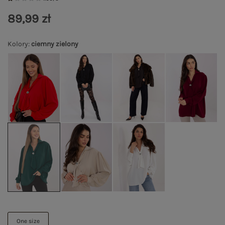
89,99 zł
Kolory
:
ciemny zielony
One size