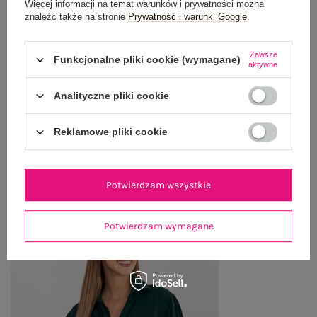
GŁÓWNE PARAMETRY
Więcej informacji na temat warunków i prywatności można
znaleźć także na stronie
Prywatność i warunki Google
.
OPINIE O PRODUKCIE
(1)
Zawsze
Funkcjonalne pliki cookie (wymagane)
aktywne
WYSYŁKA I DOSTAWA
Analityczne pliki cookie
ZWROTY I REKLAMACJE
Reklamowe pliki cookie
OSTATNIO OGLĄDANE
Zobacz wszystko
Potwierdzam wszystkie
Potwierdzam wymagane