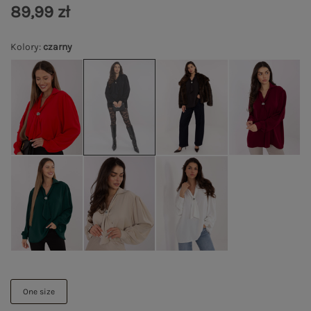
89,99 zł
Kolory
:
czarny
One size