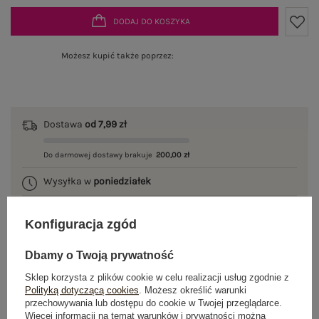
DODAJ DO KOSZYKA
Możesz kupić także poprzez:
Dostawa
od 7,99 zł
Do darmowej dostawy brakuje
200,00 zł
Wysyłka w
poniedziałek
100 dni na zwrot
Konfiguracja zgód
Dbamy o Twoją prywatność
OPIS PRODUKTU
Sklep korzysta z plików cookie w celu realizacji usług zgodnie z
Polityką dotyczącą cookies
. Możesz określić warunki
przechowywania lub dostępu do cookie w Twojej przeglądarce.
GŁÓWNE PARAMETRY
Więcej informacji na temat warunków i prywatności można