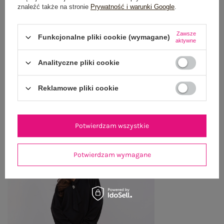
znaleźć także na stronie
Prywatność i warunki Google
.
OPINIE O PRODUKCIE
(1)
Zawsze
Funkcjonalne pliki cookie (wymagane)
WYSYŁKA I DOSTAWA
aktywne
Analityczne pliki cookie
ZWROTY I REKLAMACJE
Reklamowe pliki cookie
OSTATNIO OGLĄDANE
Zobacz wszystko
Potwierdzam wszystkie
Potwierdzam wymagane