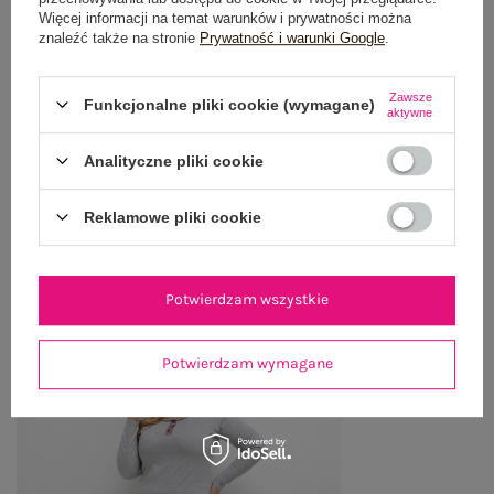
Więcej informacji na temat warunków i prywatności można
OPINIE O PRODUKCIE
(2)
znaleźć także na stronie
Prywatność i warunki Google
.
WYSYŁKA I DOSTAWA
Zawsze
Funkcjonalne pliki cookie (wymagane)
aktywne
ZWROTY I REKLAMACJE
Analityczne pliki cookie
Reklamowe pliki cookie
OSTATNIO OGLĄDANE
Zobacz wszystko
Potwierdzam wszystkie
Potwierdzam wymagane