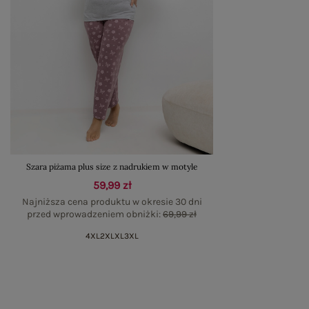
Szara piżama plus size z nadrukiem w motyle
59,99 zł
Najniższa cena produktu w okresie 30 dni
przed wprowadzeniem obniżki:
69,99 zł
4XL
2XL
XL
3XL