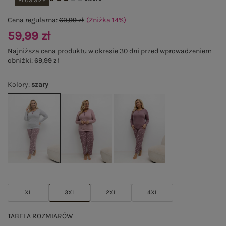
PLUS SIZE
Cena regularna:
69,99 zł
(Zniżka
14
%
)
59,99 zł
Najniższa cena produktu w okresie 30 dni przed wprowadzeniem
obniżki:
69,99 zł
Kolory
:
szary
XL
3XL
2XL
4XL
TABELA ROZMIARÓW