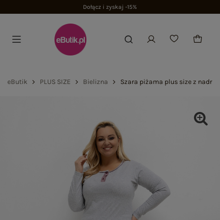
Dołącz i zyskaj -15%
eButik
PLUS SIZE
Bielizna
Szara piżama plus size z nadru