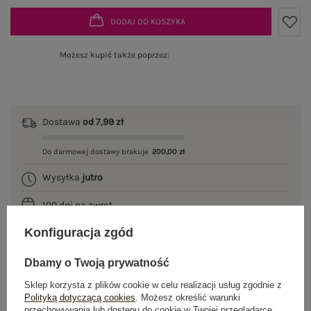
DODAJ DO KOSZYKA
Możesz kupić także poprzez:
Dostawa
od 7,99 zł
Do darmowej dostawy brakuje
200,00 zł
Wysyłka
jutro
100 dni na zwrot
Konfiguracja zgód
Dbamy o Twoją prywatność
OPIS PRODUKTU
Sklep korzysta z plików cookie w celu realizacji usług zgodnie z
Polityką dotyczącą cookies
. Możesz określić warunki
GŁÓWNE PARAMETRY
przechowywania lub dostępu do cookie w Twojej przeglądarce.