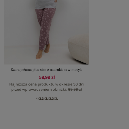
Szara piżama plus size z nadrukiem w motyle
59,99 zł
Najniższa cena produktu w okresie 30 dni
przed wprowadzeniem obniżki:
69,99 zł
4XL
2XL
XL
3XL