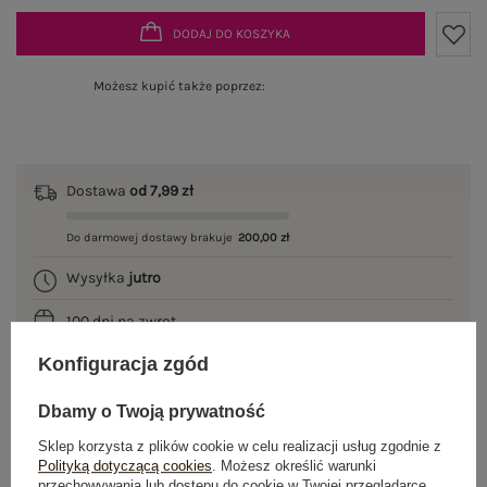
DODAJ DO KOSZYKA
Możesz kupić także poprzez:
Dostawa
od 7,99 zł
Do darmowej dostawy brakuje
200,00 zł
Wysyłka
jutro
100 dni na zwrot
Konfiguracja zgód
Dbamy o Twoją prywatność
OPIS PRODUKTU
Sklep korzysta z plików cookie w celu realizacji usług zgodnie z
Polityką dotyczącą cookies
. Możesz określić warunki
GŁÓWNE PARAMETRY
przechowywania lub dostępu do cookie w Twojej przeglądarce.