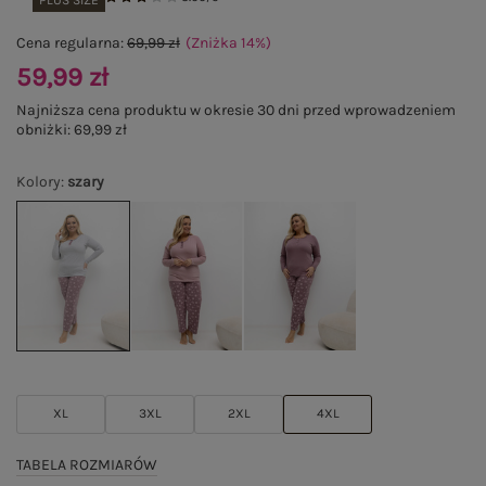
PLUS SIZE
Cena regularna:
69,99 zł
(Zniżka
14
%
)
59,99 zł
Najniższa cena produktu w okresie 30 dni przed wprowadzeniem
obniżki:
69,99 zł
Kolory
:
szary
XL
3XL
2XL
4XL
TABELA ROZMIARÓW