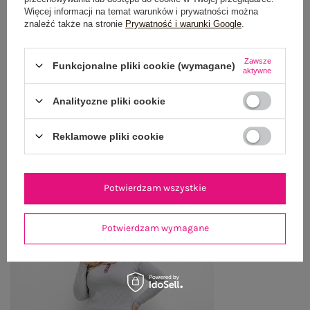
Więcej informacji na temat warunków i prywatności można
OPINIE O PRODUKCIE
(2)
znaleźć także na stronie
Prywatność i warunki Google
.
WYSYŁKA I DOSTAWA
Zawsze
Funkcjonalne pliki cookie (wymagane)
aktywne
ZWROTY I REKLAMACJE
Analityczne pliki cookie
Reklamowe pliki cookie
OSTATNIO OGLĄDANE
Zobacz wszystko
Potwierdzam wszystkie
Potwierdzam wymagane