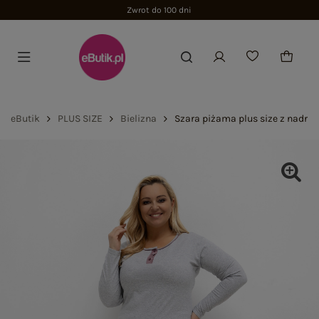
Zwrot do 100 dni
eButik
PLUS SIZE
Bielizna
Szara piżama plus size z nadru