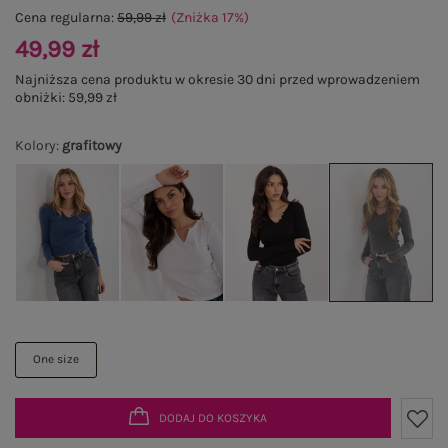
Cena regularna:
59,99 zł
(Zniżka
17
%
)
49,99 zł
Najniższa cena produktu w okresie 30 dni przed wprowadzeniem
obniżki:
59,99 zł
Kolory
:
grafitowy
One size
DODAJ DO KOSZYKA