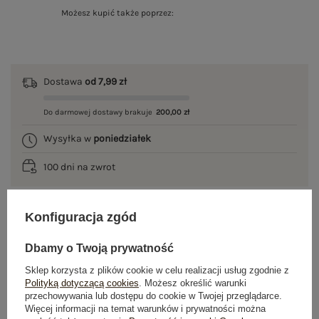
Możesz kupić także poprzez:
Dostawa
od 7,99 zł
Do darmowej dostawy brakuje
200,00 zł
Wysyłka w
poniedziałek
100 dni na zwrot
Konfiguracja zgód
OPIS PRODUKTU
Dbamy o Twoją prywatność
GŁÓWNE PARAMETRY
Sklep korzysta z plików cookie w celu realizacji usług zgodnie z
Polityką dotyczącą cookies
. Możesz określić warunki
przechowywania lub dostępu do cookie w Twojej przeglądarce.
OPINIE O PRODUKCIE
(0)
Więcej informacji na temat warunków i prywatności można