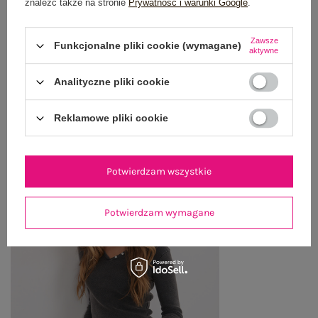
znaleźć także na stronie
Prywatność i warunki Google
.
WYSYŁKA I DOSTAWA
Zawsze
Funkcjonalne pliki cookie (wymagane)
ZWROTY I REKLAMACJE
aktywne
Analityczne pliki cookie
OSTATNIO OGLĄDANE
Reklamowe pliki cookie
Zobacz wszystko
Potwierdzam wszystkie
Potwierdzam wymagane