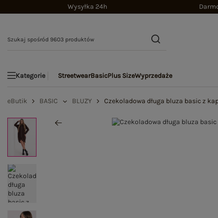
Wysyłka 24h
Darmo
Streetwear
Basic
Plus Size
Wyprzedaże
Kategorie
eButik
BASIC
BLUZY
Czekoladowa długa bluza basic z ka