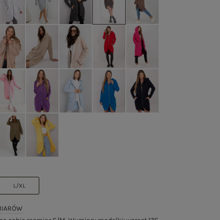
L/XL
MIARÓW