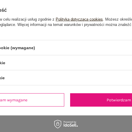
ość
je
Opinie o produkcie
(90)
w celu realizacji usług zgodnie z
Polityką dotyczącą cookies
. Możesz określi
eglądarce. Więcej informacji na temat warunków i prywatności można znaleźć
OSTATNIO OGLĄDANE
cookie (wymagane)
kie
kie
dzam wymagane
Potwierdzam 