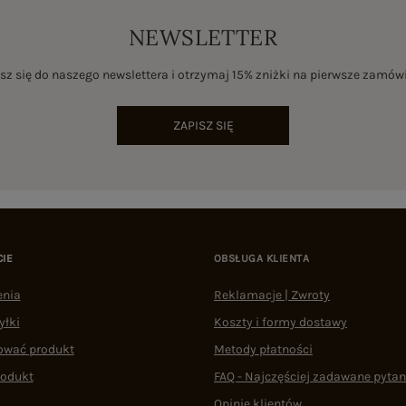
NEWSLETTER
sz się do naszego newslettera i otrzymaj 15% zniżki na pierwsze zamów
ZAPISZ SIĘ
CIE
OBSŁUGA KLIENTA
enia
Reklamacje | Zwroty
yłki
Koszty i formy dostawy
ować produkt
Metody płatności
rodukt
FAQ - Najczęściej zadawane pytan
Opinie klientów