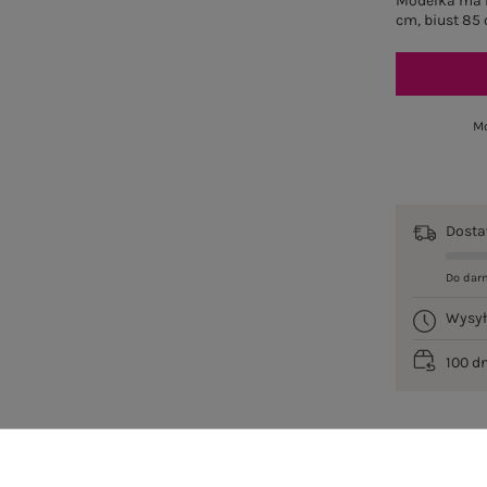
Modelka ma n
cm, biust 85 
Mo
Dost
Do dar
Wysy
100 d