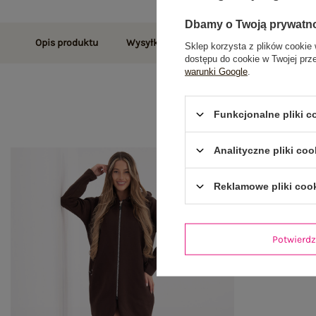
Dbamy o Twoją prywatn
Opis produktu
Wysyłka i dostawa
Zwroty i reklamac
Sklep korzysta z plików cookie 
dostępu do cookie w Twojej prz
warunki Google
.
Funkcjonalne pliki 
Analityczne pliki coo
Reklamowe pliki coo
Potwier