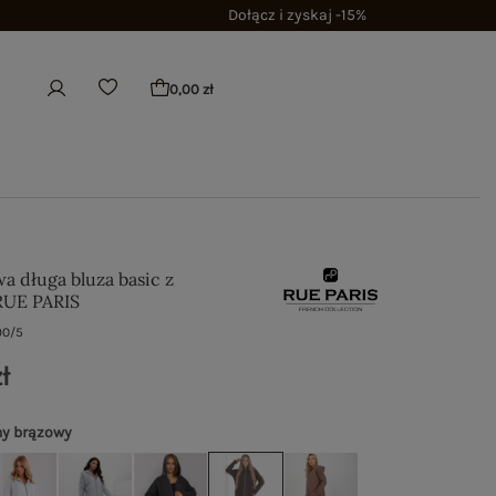
Dołącz i zyskaj -15%
0,00 zł
a długa bluza basic z
RUE PARIS
90/5
ł
y brązowy