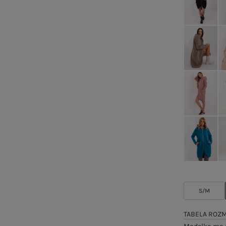
S/M
TABELA ROZ