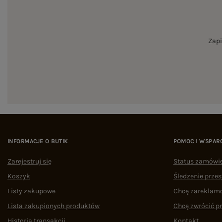
Zapi
INFORMACJE O BUTIK
POMOC I WSPAR
Zarejestruj się
Status zamówi
Koszyk
Śledzenie przes
Listy zakupowe
Chcę zareklam
Lista zakupionych produktów
Chcę zwrócić p
Historia transakcji
Kontakt