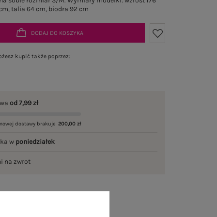
a sobie rozmiar S/M. Wymiary modelki: wzrost 176
cm, talia 64 cm, biodra 92 cm
DODAJ DO KOSZYKA
żesz kupić także poprzez:
awa
od 7,99 zł
mowej dostawy brakuje
200,00 zł
łka w
poniedziałek
ni na zwrot