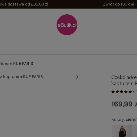
wa dostawa od 200,00 zł
Zwrot do 100 dni
pturem RUE PARIS
Czekoladow
kapturem 
4.
169,99 z
Kolory
:
ciemn