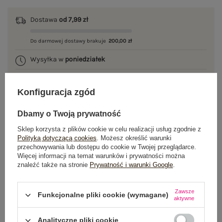
Dostawa
od 7,99 zł
Do darmowej dostawy brakuje
200,00 zł
Wysyłka w
poniedziałek
100 dni na zwrot
Konfiguracja zgód
Dbamy o Twoją prywatność
OPIS PRODUKTU
Sklep korzysta z plików cookie w celu realizacji usług zgodnie z
Polityką dotyczącą cookies
. Możesz określić warunki
przechowywania lub dostępu do cookie w Twojej przeglądarce.
GŁÓWNE PARAMETRY
Więcej informacji na temat warunków i prywatności można
znaleźć także na stronie
Prywatność i warunki Google
.
OPINIE O PRODUKCIE
(0)
Zawsze
WYSYŁKA I DOSTAWA
Funkcjonalne pliki cookie (wymagane)
aktywne
ZWROTY I REKLAMACJE
Analityczne pliki cookie