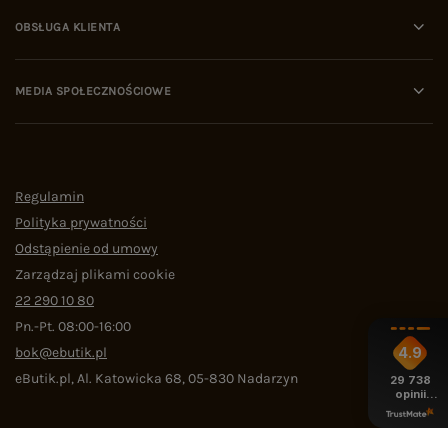
OBSŁUGA KLIENTA
MEDIA SPOŁECZNOŚCIOWE
Regulamin
Polityka prywatności
Odstąpienie od umowy
Zarządzaj plikami cookie
22 290 10 80
Pn.-Pt. 08:00-16:00
bok@ebutik.pl
4.9
eButik.pl
,
Al. Katowicka 68
,
05-830
Nadarzyn
29 738
opinii
z całego
okresu