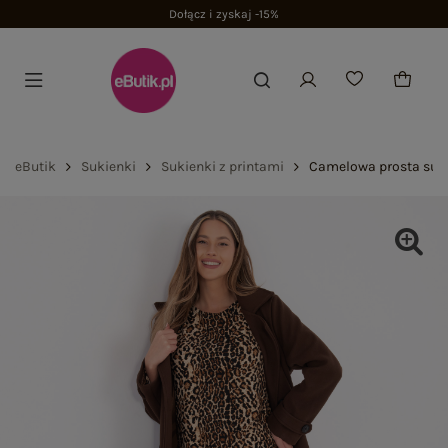
Dołącz i zyskaj -15%
eButik
Sukienki
Sukienki z printami
Camelowa prosta suk