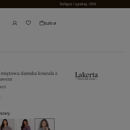
Dołącz i zyskaj -15%
0,00 zł
-miętowa damska koszula z
kawem
00/5
ł
 szary