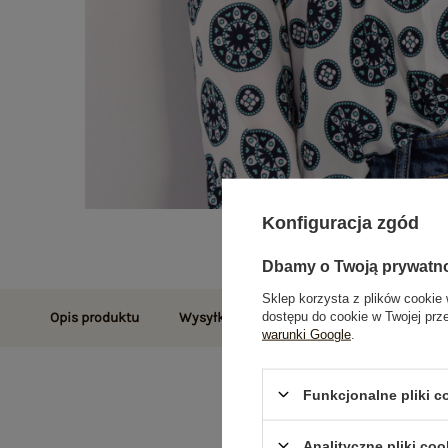
Konfiguracja zgód
Dbamy o Twoją prywatn
Sklep korzysta z plików cookie 
dostępu do cookie w Twojej prz
Opis produktu
Wysyłka i dostawa
Zwroty i reklamac
warunki Google
.
Funkcjonalne pliki 
Analityczne pliki coo