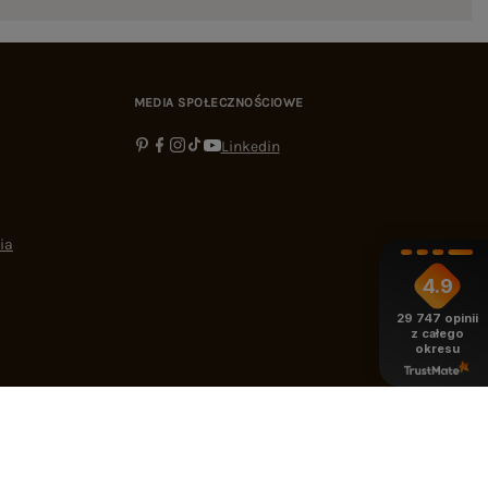
MEDIA SPOŁECZNOŚCIOWE
Linkedin
ia
4.9
29 747
opinii
z całego
okresu
-16:00
bok@ebutik.pl
eButik.pl
,
Al. Katowicka 68
,
05-830
Nadarzyn