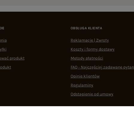
CIE
OBSŁUGA KLIENTA
enia
Reklamacje | Zwroty
yłki
Koszty i formy dostawy
ować produkt
Metody płatności
rodukt
FAQ - Najczęściej zadawane pytan
Opinie klientów
Regulaminy
Odstąpienie od umowy
 plikami cookie
22 290 10 80
Pn.-Pt. 08:00