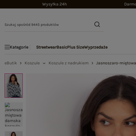
Wysyłka 24h
Darmo
Streetwear
Basic
Plus Size
Wyprzedaże
Kategorie
eButik
Koszule
Koszule z nadrukiem
Jasnoszaro-miętowa