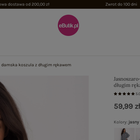
wa dostawa od 200,00 zł
Zwrot do 100 dni
 damska koszula z długim rękawem
Jasnoszaro
długim rę
5.
59,99 z
Kolory
:
jasny