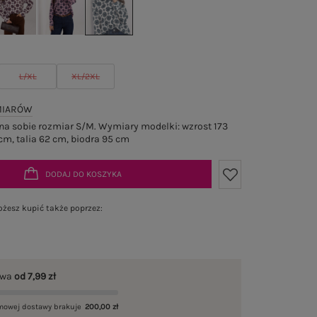
L/XL
XL/2XL
MIARÓW
a sobie rozmiar S/M. Wymiary modelki: wzrost 173
cm, talia 62 cm, biodra 95 cm
DODAJ DO KOSZYKA
żesz kupić także poprzez:
awa
od 7,99 zł
mowej dostawy brakuje
200,00 zł