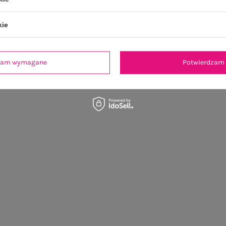
kie
dzam wymagane
Potwierdzam 