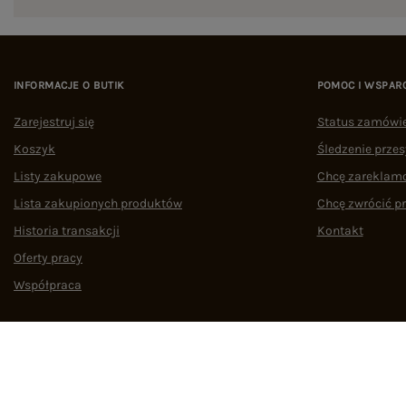
INFORMACJE O BUTIK
POMOC I WSPAR
Zarejestruj się
Status zamówi
Koszyk
Śledzenie przes
Listy zakupowe
Chcę zareklam
Lista zakupionych produktów
Chcę zwrócić p
Historia transakcji
Kontakt
Oferty pracy
Współpraca
Regulamin
Polityka prywatności
Odstąpienie od umowy
Zarządzaj