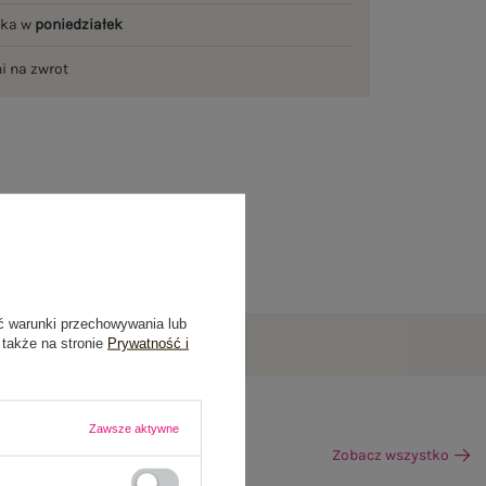
łka w
poniedziałek
ni na zwrot
ć warunki przechowywania lub
 także na stronie
Prywatność i
Zawsze aktywne
Zobacz wszystko