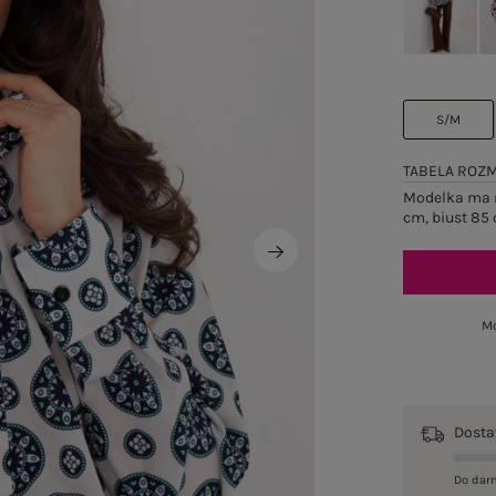
S/M
TABELA ROZ
Modelka ma n
cm, biust 85 
Mo
Dost
Do dar