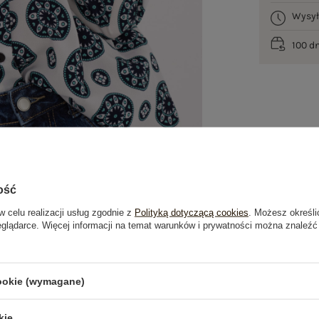
Wysy
100 d
ość
w celu realizacji usług zgodnie z
Polityką dotyczącą cookies
. Możesz określi
eglądarce. Więcej informacji na temat warunków i prywatności można znaleźć
je
Opinie o produkcie
(1)
cookie (wymagane)
OSTATNIO OGLĄDANE
kie