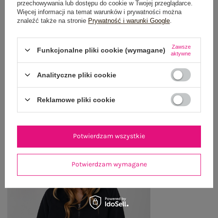
przechowywania lub dostępu do cookie w Twojej przeglądarce.
OPINIE O PRODUKCIE
(0)
Więcej informacji na temat warunków i prywatności można
znaleźć także na stronie
Prywatność i warunki Google
.
WYSYŁKA I DOSTAWA
Zawsze
Funkcjonalne pliki cookie (wymagane)
ZWROTY I REKLAMACJE
aktywne
Analityczne pliki cookie
OSTATNIO OGLĄDANE
Reklamowe pliki cookie
Zobacz wszystko
Potwierdzam wszystkie
Potwierdzam wymagane