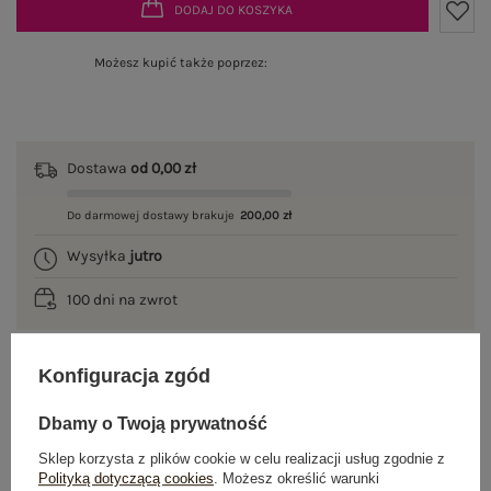
DODAJ DO KOSZYKA
Możesz kupić także poprzez:
Dostawa
od 0,00 zł
Do darmowej dostawy brakuje
200,00 zł
Wysyłka
jutro
100 dni na zwrot
Konfiguracja zgód
OPIS PRODUKTU
Dbamy o Twoją prywatność
GŁÓWNE PARAMETRY
Sklep korzysta z plików cookie w celu realizacji usług zgodnie z
Polityką dotyczącą cookies
. Możesz określić warunki