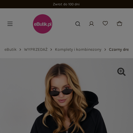
Zwrot do 100 dni
eButik
WYPRZEDAŻ
Komplety i kombinezony
Czarny dres