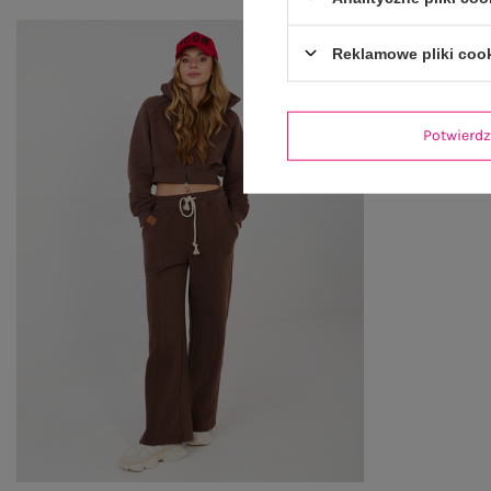
Reklamowe pliki coo
Potwier