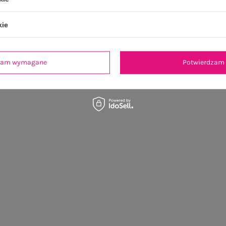
kie
dzam wymagane
Potwierdzam 