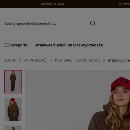
Wysyłka 24h
Darmo
Streetwear
Basic
Plus Size
Wyprzedaże
Kategorie
eButik
WYPRZEDAŻ
Komplety i kombinezony
Brązowy dre