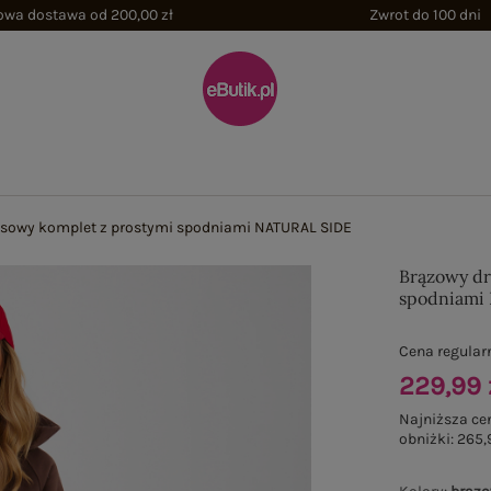
wa dostawa od 200,00 zł
Zwrot do 100 dni
sowy komplet z prostymi spodniami NATURAL SIDE
Brązowy dr
spodniami
Cena regular
229,99 
Najniższa ce
obniżki:
265,