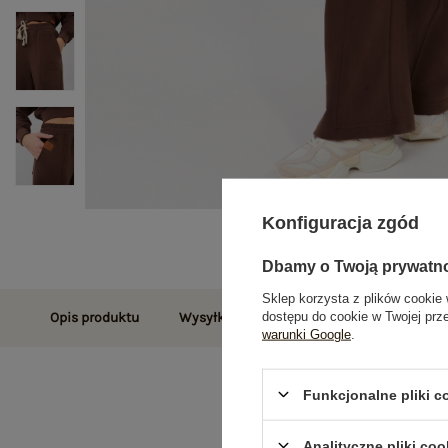
Konfiguracja zgód
Dbamy o Twoją prywatn
Sklep korzysta z plików cookie 
dostępu do cookie w Twojej prz
Opis produktu
Wysyłka i dostawa
Zwroty i reklamac
warunki Google
.
Funkcjonalne pliki 
Analityczne pliki coo