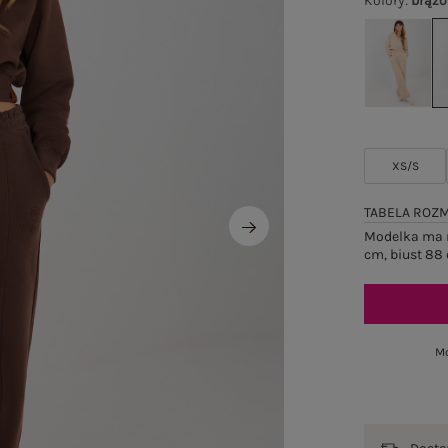
Kolory
:
brąz
XS/S
TABELA ROZ
Modelka ma n
cm, biust 88 
Mo