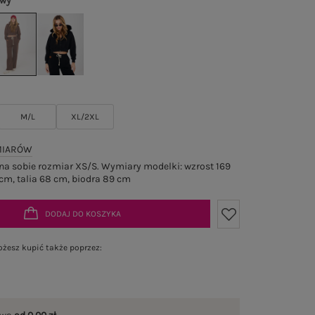
owy
M/L
XL/2XL
MIARÓW
a sobie rozmiar XS/S. Wymiary modelki: wzrost 169
cm, talia 68 cm, biodra 89 cm
DODAJ DO KOSZYKA
żesz kupić także poprzez: