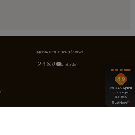
MEDIA SPOŁECZNOŚCIOWE
Linkedin
4.9
29 745
opinii
ia
z całego
okresu