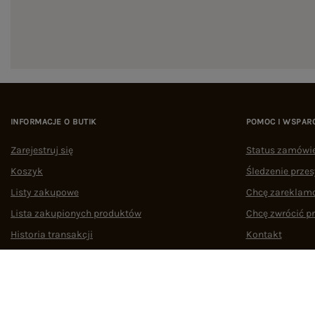
INFORMACJE O BUTIK
POMOC I WSPAR
Zarejestruj się
Status zamówi
Koszyk
Śledzenie przes
Listy zakupowe
Chcę zareklam
Lista zakupionych produktów
Chcę zwrócić p
Historia transakcji
Kontakt
Oferty pracy
Współpraca