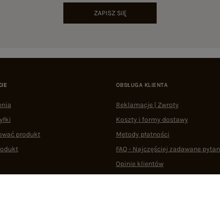
ZAPISZ SIĘ
CIE
OBSŁUGA KLIENTA
enia
Reklamacje | Zwroty
yłki
Koszty i formy dostawy
ować produkt
Metody płatności
rodukt
FAQ - Najczęściej zadawane pytan
Opinie klientów
Regulaminy
Odstąpienie od umowy