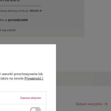
awa
od 0,00 zł
mowej dostawy brakuje
200,00 zł
łka w
poniedziałek
ni na zwrot
ć warunki przechowywania lub
 także na stronie
Prywatność i
Zawsze aktywne
Zobacz wszystko