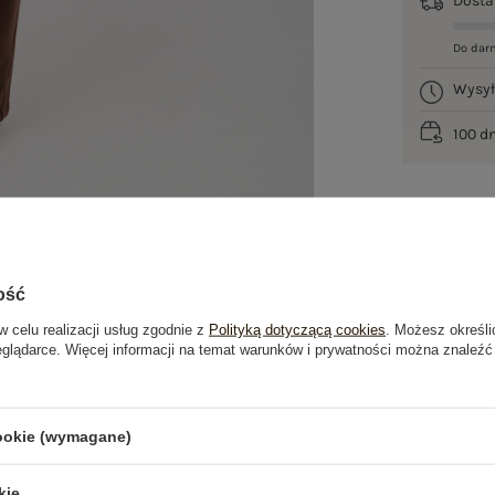
Dost
Do dar
Wysy
100 d
ość
w celu realizacji usług zgodnie z
Polityką dotyczącą cookies
. Możesz określi
eglądarce. Więcej informacji na temat warunków i prywatności można znaleźć
je
Opinie o produkcie
(0)
cookie (wymagane)
OSTATNIO OGLĄDANE
kie