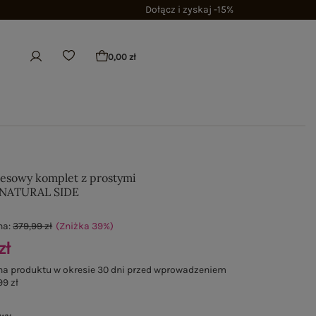
Dołącz i zyskaj -15%
0,00 zł
esowy komplet z prostymi
 NATURAL SIDE
na:
379,99 zł
(Zniżka
39
%
)
zł
na produktu w okresie 30 dni przed wprowadzeniem
99 zł