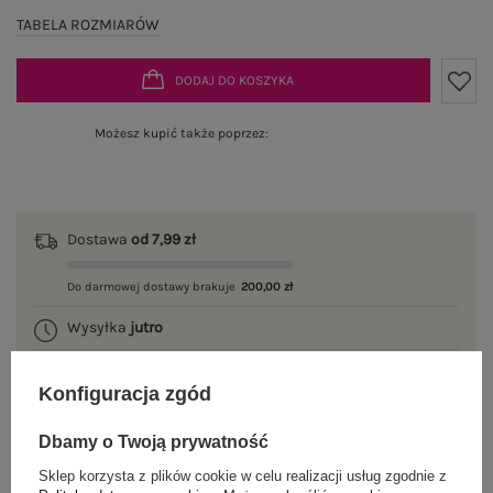
TABELA ROZMIARÓW
DODAJ DO KOSZYKA
Możesz kupić także poprzez:
Dostawa
od 7,99 zł
Do darmowej dostawy brakuje
200,00 zł
Wysyłka
jutro
100 dni na zwrot
Konfiguracja zgód
Dbamy o Twoją prywatność
OPIS PRODUKTU
Sklep korzysta z plików cookie w celu realizacji usług zgodnie z