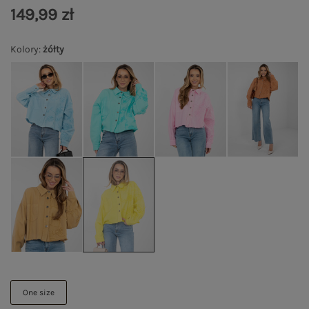
149,99 zł
Kolory
:
żółty
One size