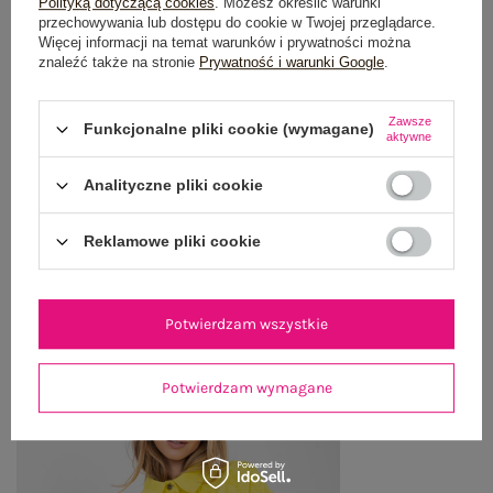
Polityką dotyczącą cookies
. Możesz określić warunki
przechowywania lub dostępu do cookie w Twojej przeglądarce.
GŁÓWNE PARAMETRY
Więcej informacji na temat warunków i prywatności można
znaleźć także na stronie
Prywatność i warunki Google
.
OPINIE O PRODUKCIE
(0)
Zawsze
Funkcjonalne pliki cookie (wymagane)
WYSYŁKA I DOSTAWA
aktywne
Analityczne pliki cookie
ZWROTY I REKLAMACJE
Reklamowe pliki cookie
OSTATNIO OGLĄDANE
Zobacz wszystko
Potwierdzam wszystkie
Potwierdzam wymagane