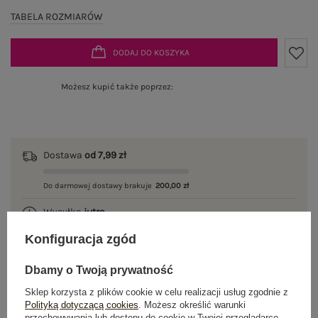
TABELA ROZMIARÓW
DODAJ DO KOSZYKA
Możesz kupić także poprzez:
Dostawa
od 7,99 zł
Do darmowej dostawy brakuje
200,00 zł
Wysyłka
jutro
Konfiguracja zgód
100 dni na zwrot
Dbamy o Twoją prywatność
Sklep korzysta z plików cookie w celu realizacji usług zgodnie z
Polityką dotyczącą cookies
. Możesz określić warunki
OPIS PRODUKTU
przechowywania lub dostępu do cookie w Twojej przeglądarce.