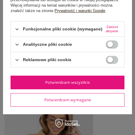
Więcej informacji na temat warunków i prywatności można
GŁÓWNE PARAMETRY
znaleźć także na stronie
Prywatność i warunki Google
.
OPINIE O PRODUKCIE
(0)
Zawsze
Funkcjonalne pliki cookie (wymagane)
aktywne
WYSYŁKA I DOSTAWA
Analityczne pliki cookie
ZWROTY I REKLAMACJE
Reklamowe pliki cookie
OSTATNIO OGLĄDANE
Potwierdzam wszystkie
Zobacz wszystko
Potwierdzam wymagane