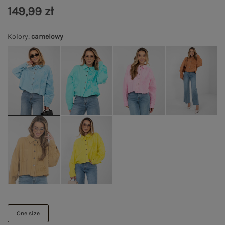
149,99 zł
Kolory
:
camelowy
One size