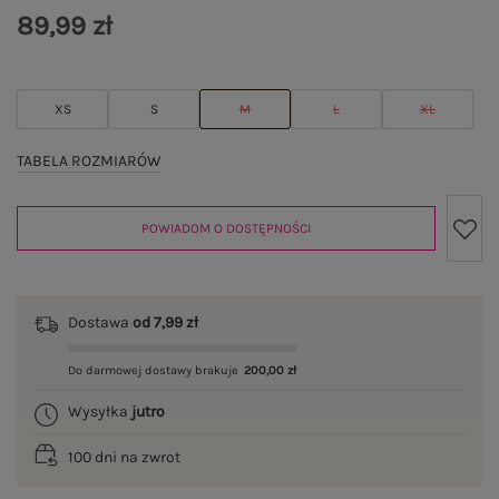
89,99 zł
XS
S
M
L
XL
TABELA ROZMIARÓW
POWIADOM O DOSTĘPNOŚCI
Dostawa
od 7,99 zł
Do darmowej dostawy brakuje
200,00 zł
Wysyłka
jutro
100 dni na zwrot