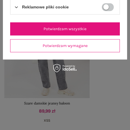
Reklamowe pliki cookie
Potwierdzam wszystkie
Potwierdzam wymagane
Szare damskie jeansy baloon
89,99 zł
XS
S