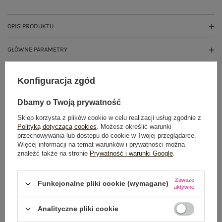
OPIS PRODUKTU
GŁÓWNE PARAMETRY
OPINIE O PRODUKCIE
(0)
Konfiguracja zgód
WYSYŁKA I DOSTAWA
Dbamy o Twoją prywatność
Sklep korzysta z plików cookie w celu realizacji usług zgodnie z
ZWROTY I REKLAMACJE
Polityką dotyczącą cookies
. Możesz określić warunki
przechowywania lub dostępu do cookie w Twojej przeglądarce.
Więcej informacji na temat warunków i prywatności można
znaleźć także na stronie
Prywatność i warunki Google
.
OSTATNIO OGLĄDANE
Zobacz wszystko
Zawsze
Funkcjonalne pliki cookie (wymagane)
aktywne
Analityczne pliki cookie