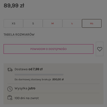
89,99 zł
XS
S
M
L
XL
TABELA ROZMIARÓW
POWIADOM O DOSTĘPNOŚCI
Dostawa
od 7,99 zł
Do darmowej dostawy brakuje
200,00 zł
Wysyłka
jutro
100 dni na zwrot