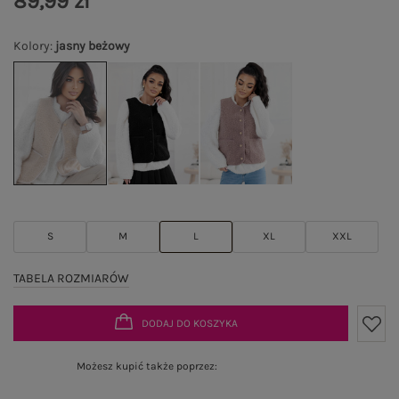
89,99 zł
Kolory
:
jasny beżowy
S
M
L
XL
XXL
TABELA ROZMIARÓW
DODAJ DO KOSZYKA
Możesz kupić także poprzez: