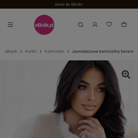
Zwrot do 100 dni
eButik
Kurtki
Kamizelki
Jasnobeżowa kamizelka baranek 