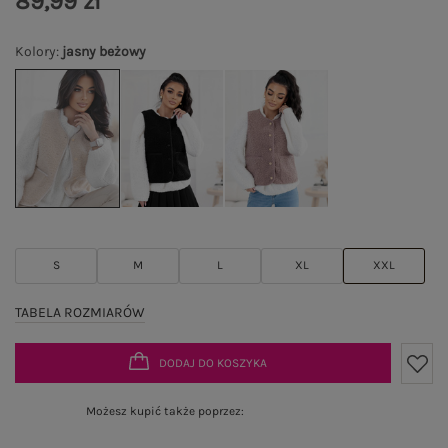
89,99 zł
Kolory
:
jasny beżowy
S
M
L
XL
XXL
TABELA ROZMIARÓW
DODAJ DO KOSZYKA
Możesz kupić także poprzez: