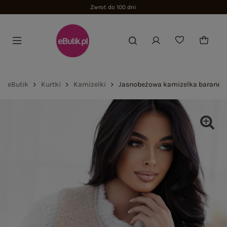
Zwrot do 100 dni
eButik
Kurtki
Kamizelki
Jasnobeżowa kamizelka baranek 