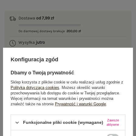
Dostawa
od 7,99 zł
Do darmowej dostawy brakuje
200,00 zł
Wysyłka
jutro
100 dni na zwrot
Konfiguracja zgód
Dbamy o Twoją prywatność
OPIS PRODUKTU
Sklep korzysta z plików cookie w celu realizacji usług zgodnie z
Polityką dotyczącą cookies
. Możesz określić warunki
przechowywania lub dostępu do cookie w Twojej przeglądarce.
GŁÓWNE PARAMETRY
Więcej informacji na temat warunków i prywatności można
znaleźć także na stronie
Prywatność i warunki Google
.
OPINIE O PRODUKCIE
(0)
Zawsze
Funkcjonalne pliki cookie (wymagane)
WYSYŁKA I DOSTAWA
aktywne