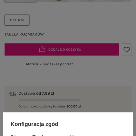
One size
TABELA ROZMIARÓW
DODAJ DO KOSZYKA
Możesz kupić także poprzez:
Dostawa
od 7,99 zł
Do darmowej dostawy brakuje
200,00 zł
Wysyłka w
poniedziałek
Konfiguracja zgód
100 dni na zwrot