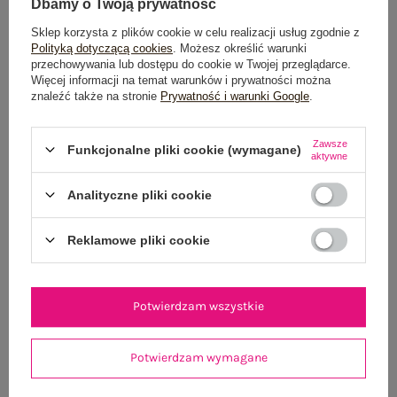
Dbamy o Twoją prywatność
Sklep korzysta z plików cookie w celu realizacji usług zgodnie z
Polityką dotyczącą cookies
. Możesz określić warunki
OPIS PRODUKTU
przechowywania lub dostępu do cookie w Twojej przeglądarce.
Więcej informacji na temat warunków i prywatności można
znaleźć także na stronie
Prywatność i warunki Google
.
GŁÓWNE PARAMETRY
Zawsze
OPINIE O PRODUKCIE
(2)
Funkcjonalne pliki cookie (wymagane)
aktywne
WYSYŁKA I DOSTAWA
Analityczne pliki cookie
ZWROTY I REKLAMACJE
Reklamowe pliki cookie
OSTATNIO OGLĄDANE
Potwierdzam wszystkie
Zobacz wszystko
Potwierdzam wymagane