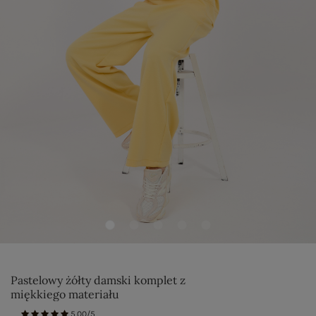
Pastelowy żółty damski komplet z
miękkiego materiału
5.00/5