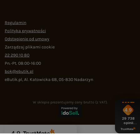
Regulamin
Polityka prywatności
Odstąpienie od umowy
Zarządzaj plikami cookie
22 290 10 80
Pn.-Pt. 08:00-16:00
bok@ebutik.pl
eButik.pl
,
Al. Katowicka 68
,
05-830
Nadarzyn
W sklepie prezentujemy ceny brutto (z VAT).
4.9
29 738
opinii
z całego
okresu
4.9
Na podstawie
29 738
opinii
z całego okresu