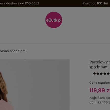
wa dostawa od 200,00 zł
Zwrot do 100 dni
rokimi spodniami
Pastelowy 
spodniami
Cena regular
119,99 z
Najniższa ce
obniżki:
139,9