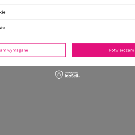
kie
OSTATNIO OGLĄDANE
kie
dzam wymagane
Potwierdzam 