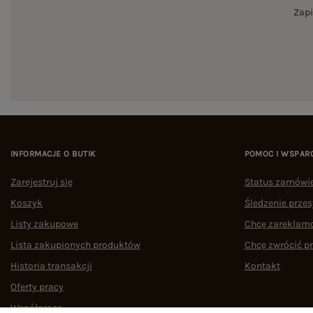
Zapi
INFORMACJE O BUTIK
POMOC I WSPAR
Zarejestruj się
Status zamówi
Koszyk
Śledzenie przes
Listy zakupowe
Chcę zareklam
Lista zakupionych produktów
Chcę zwrócić p
Historia transakcji
Kontakt
Oferty pracy
Współpraca