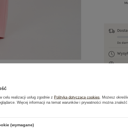
Mo
Dost
Do dar
Wysy
100 d
ość
w celu realizacji usług zgodnie z
Polityką dotyczącą cookies
. Możesz określi
eglądarce. Więcej informacji na temat warunków i prywatności można znaleźć
je
Opinie o produkcie
(2)
cookie (wymagane)