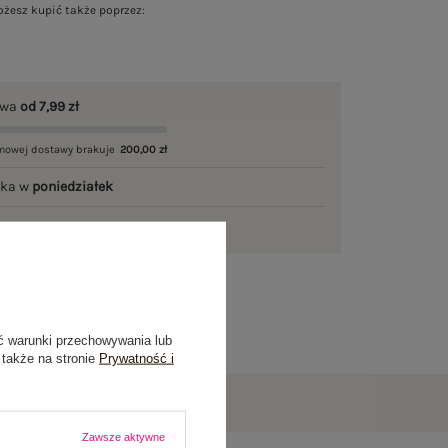
żesz kupić także poprzez:
awa
od 7,99 zł
mowej dostawy brakuje
200,00 zł
łka w
poniedziałek
ni na zwrot
ć warunki przechowywania lub
 także na stronie
Prywatność i
Zawsze aktywne