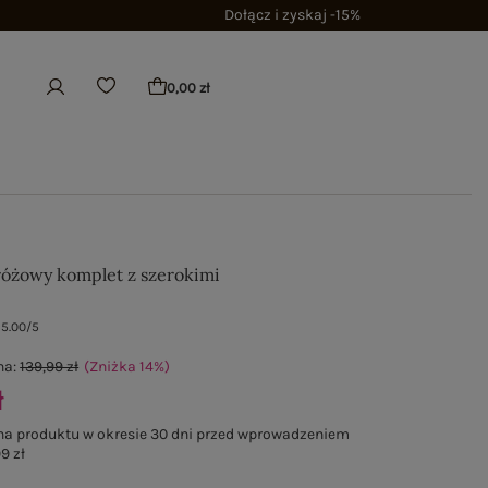
Dołącz i zyskaj -15%
0,00 zł
różowy komplet z szerokimi
5.00/5
na:
139,99 zł
(Zniżka
14
%
)
ł
na produktu w okresie 30 dni przed wprowadzeniem
9 zł