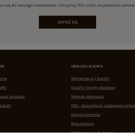
sz się do naszego newslettera i otrzymaj 15% zniżki na pierwsze zamów
ZAPISZ SIĘ
CIE
OBSŁUGA KLIENTA
enia
Reklamacje | Zwroty
yłki
Koszty i formy dostawy
ować produkt
Metody płatności
rodukt
FAQ - Najczęściej zadawane pytan
Opinie klientów
Regulaminy
Odstąpienie od umowy