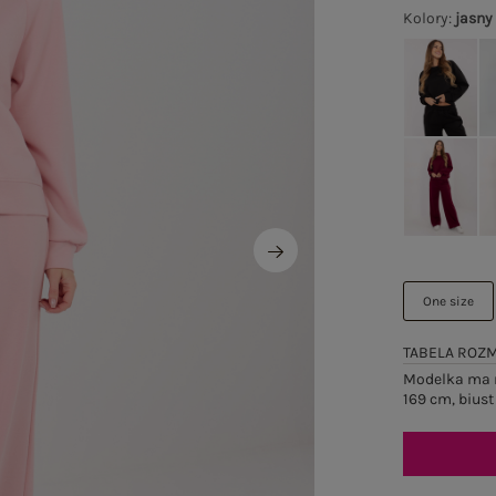
Kolory
:
jasny
One size
TABELA ROZ
Modelka ma n
169 cm, biust