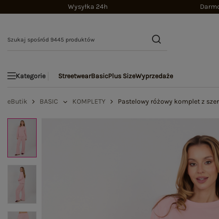
Wysyłka 24h
Darmo
Streetwear
Basic
Plus Size
Wyprzedaże
Kategorie
eButik
BASIC
KOMPLETY
Pastelowy różowy komplet z sze