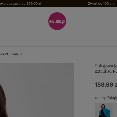
wa dostawa od 200,00 zł
Zwrot do 100 dni
su RUE PARIS
Fuksjowa j
sztruksu R
159,99 z
Kolory
:
fuksj