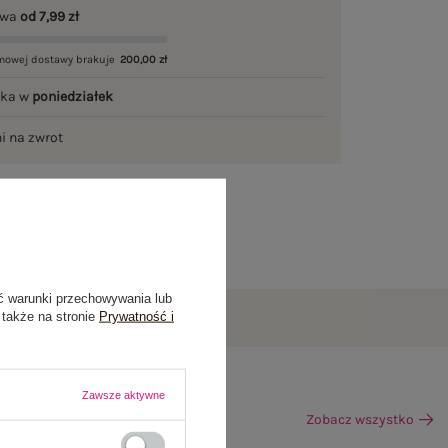
awa
od 7,99 zł
mowej dostawy brakuje
200,00 zł
łka w
poniedziałek
ni na zwrot
ć warunki przechowywania lub
 także na stronie
Prywatność i
Zawsze aktywne
Zobacz wszystko