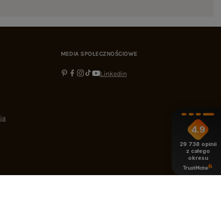
MEDIA SPOŁECZNOŚCIOWE
Linkedin
ia
4.9
29 738
opinii
z całego
okresu
-16:00
bok@ebutik.pl
eButik.pl
,
Al. Katowicka 68
,
05-830
Nadarzyn