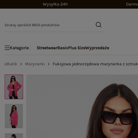
Wysyłka 24h
Darmo
Streetwear
Basic
Plus Size
Wyprzedaże
Kategorie
eButik
Marynarki
Fuksjowa jednorzędowa marynarka z sztruk