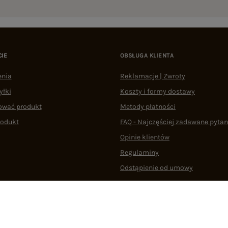
CIE
OBSŁUGA KLIENTA
enia
Reklamacje | Zwroty
yłki
Koszty i formy dostawy
ować produkt
Metody płatności
rodukt
FAQ - Najczęściej zadawane pytan
Opinie klientów
Regulaminy
Odstąpienie od umowy
 plikami cookie
22 290 10 80
Pn.-Pt. 08:00