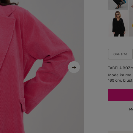
One size
TABELA ROZ
Modelka ma n
169 cm, biust
Mo