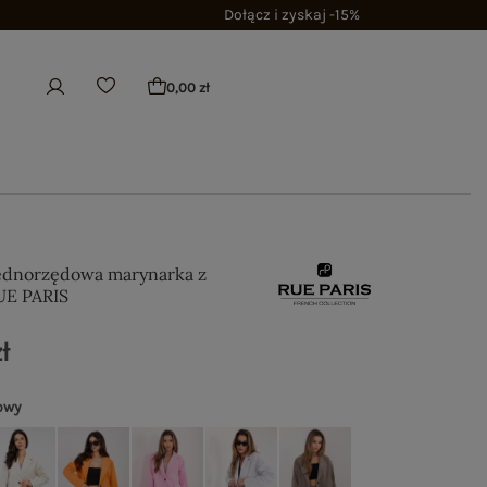
Dołącz i zyskaj -15%
0,00 zł
ednorzędowa marynarka z
UE PARIS
ł
owy