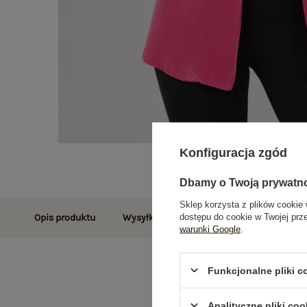
Konfiguracja zgód
Dbamy o Twoją prywatn
Sklep korzysta z plików cookie 
dostępu do cookie w Twojej prz
Opis produktu
Wysyłka i dostawa
Zwroty i reklamac
warunki Google
.
Funkcjonalne pliki 
Analityczne pliki coo