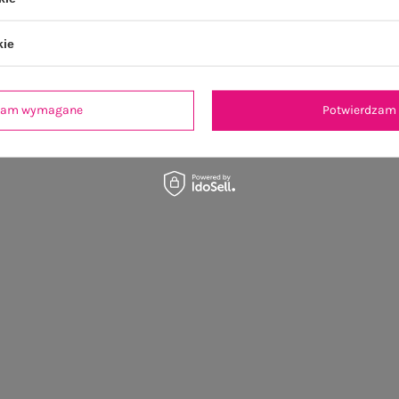
kie
dzam wymagane
Potwierdzam 