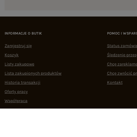
INFORMACJE O BUTIK
POMOC I WSPAR
Zarejestruj się
Status zamówi
Koszyk
Śledzenie przes
Listy zakupowe
Chcę zareklam
Lista zakupionych produktów
Chcę zwrócić p
Historia transakcji
Kontakt
Oferty pracy
Współpraca
Regulamin
Polityka prywatności
Odstąpienie od umowy
Zarządzaj