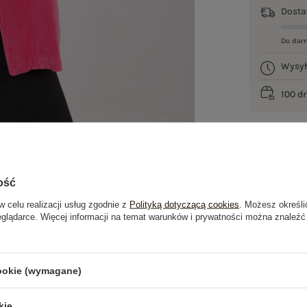
Dost
Do dar
Wysy
100 d
ość
w celu realizacji usług zgodnie z
Polityką dotyczącą cookies
. Możesz określi
eglądarce. Więcej informacji na temat warunków i prywatności można znaleźć
je
Opinie o produkcie
(0)
cookie (wymagane)
OSTATNIO OGLĄDANE
kie