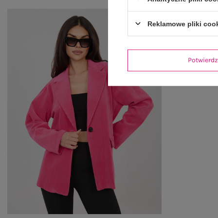
Reklamowe pliki coo
Potwier