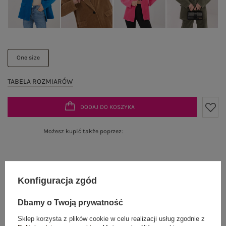
One size
TABELA ROZMIARÓW
DODAJ DO KOSZYKA
Możesz kupić także poprzez:
Dostawa
od 7,99 zł
Konfiguracja zgód
Do darmowej dostawy brakuje
200,00 zł
Dbamy o Twoją prywatność
Sklep korzysta z plików cookie w celu realizacji usług zgodnie z
Wysyłka
jutro