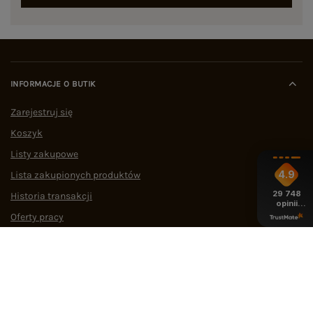
INFORMACJE O BUTIK
Zarejestruj się
Koszyk
Listy zakupowe
4.9
Lista zakupionych produktów
29 748
Historia transakcji
opinii
z całego
Oferty pracy
okresu
Współpraca
POMOC I WSPARCIE