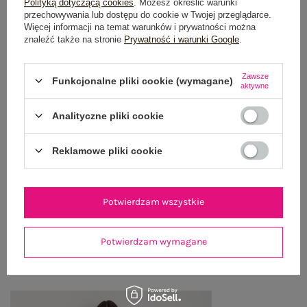
Polityką dotyczącą cookies
. Możesz określić warunki
przechowywania lub dostępu do cookie w Twojej przeglądarce.
100 dni na zwrot
Więcej informacji na temat warunków i prywatności można
znaleźć także na stronie
Prywatność i warunki Google
.
Zawsze
Funkcjonalne pliki cookie (wymagane)
OPIS PRODUKTU
aktywne
GŁÓWNE PARAMETRY
Analityczne pliki cookie
OPINIE O PRODUKCIE
(0)
Reklamowe pliki cookie
WYSYŁKA I DOSTAWA
Potwierdzam wszystkie
ZWROTY I REKLAMACJE
Potwierdzam wymagane
PRODUKTY ZE STYLIZACJI