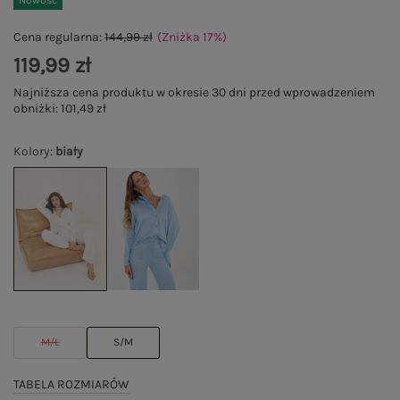
Nowość
Cena regularna:
144,99 zł
(Zniżka
17
%
)
119,99 zł
Najniższa cena produktu w okresie 30 dni przed wprowadzeniem
obniżki:
101,49 zł
Kolory
:
biały
M/L
S/M
TABELA ROZMIARÓW