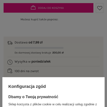
DODAJ DO KOSZYKA
Możesz kupić także poprzez:
Dostawa
od 7,99 zł
Do darmowej dostawy brakuje
200,00 zł
Wysyłka w
poniedziałek
100 dni na zwrot
Konfiguracja zgód
OPIS PRODUKTU
Dbamy o Twoją prywatność
GŁÓWNE PARAMETRY
Sklep korzysta z plików cookie w celu realizacji usług zgodnie z