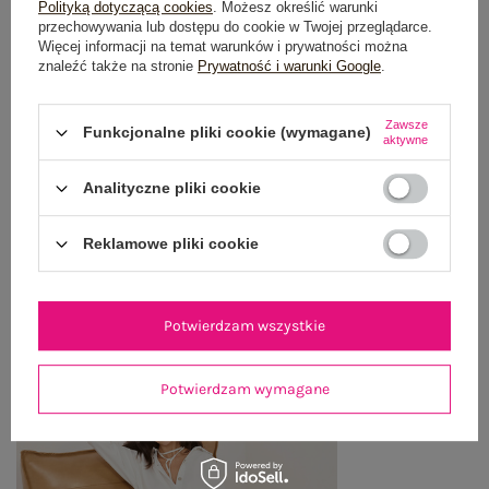
Polityką dotyczącą cookies
. Możesz określić warunki
przechowywania lub dostępu do cookie w Twojej przeglądarce.
OPINIE O PRODUKCIE
(0)
Więcej informacji na temat warunków i prywatności można
znaleźć także na stronie
Prywatność i warunki Google
.
WYSYŁKA I DOSTAWA
Zawsze
Funkcjonalne pliki cookie (wymagane)
ZWROTY I REKLAMACJE
aktywne
Analityczne pliki cookie
OSTATNIO OGLĄDANE
Reklamowe pliki cookie
Zobacz wszystko
Potwierdzam wszystkie
Potwierdzam wymagane