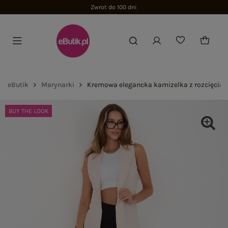
Zwrot do 100 dni
eButik
Marynarki
Kremowa elegancka kamizelka z rozcięciam
BUY THE LOOK