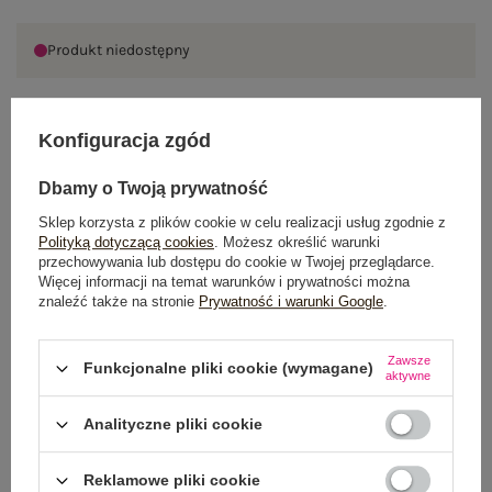
Produkt niedostępny
Konfiguracja zgód
OPIS PRODUKTU
Dbamy o Twoją prywatność
GŁÓWNE PARAMETRY
Sklep korzysta z plików cookie w celu realizacji usług zgodnie z
Polityką dotyczącą cookies
. Możesz określić warunki
OPINIE O PRODUKCIE
(2)
przechowywania lub dostępu do cookie w Twojej przeglądarce.
Więcej informacji na temat warunków i prywatności można
znaleźć także na stronie
Prywatność i warunki Google
.
WYSYŁKA I DOSTAWA
ZWROTY I REKLAMACJE
Zawsze
Funkcjonalne pliki cookie (wymagane)
aktywne
Analityczne pliki cookie
PRODUKTY ZE STYLIZACJI
Reklamowe pliki cookie