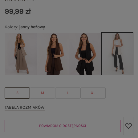
99,99 zł
Kolory
:
jasny beżowy
S
M
L
XL
TABELA ROZMIARÓW
POWIADOM O DOSTĘPNOŚCI