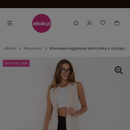
Dołącz i zyskaj -15%
eButik
Marynarki
Kremowa elegancka kamizelka z rozcięciam
BUY THE LOOK