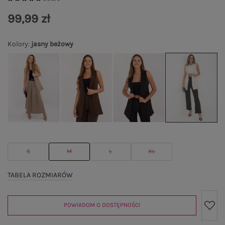
99,99 zł
Kolory
:
jasny beżowy
S
M
L
XL
TABELA ROZMIARÓW
POWIADOM O DOSTĘPNOŚCI