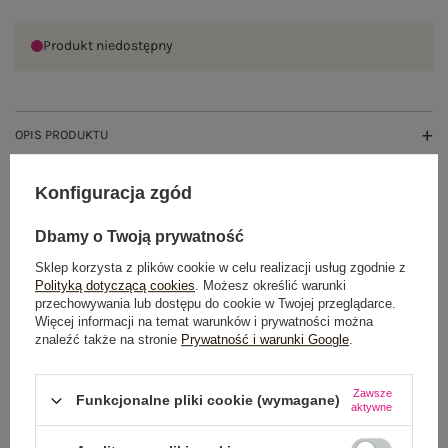
Produkt niedostępny
OPIS PRODUKTU
GŁÓWNE PARAMETRY
Konfiguracja zgód
OPINIE O PRODUKCIE
(2)
Dbamy o Twoją prywatność
Sklep korzysta z plików cookie w celu realizacji usług zgodnie z
WYSYŁKA I DOSTAWA
Polityką dotyczącą cookies
. Możesz określić warunki
przechowywania lub dostępu do cookie w Twojej przeglądarce.
Więcej informacji na temat warunków i prywatności można
ZWROTY I REKLAMACJE
znaleźć także na stronie
Prywatność i warunki Google
.
Zawsze
PRODUKTY ZE STYLIZACJI
Funkcjonalne pliki cookie (wymagane)
aktywne