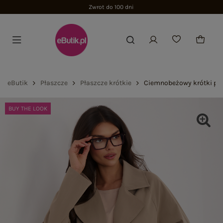
Zwrot do 100 dni
eButik
Płaszcze
Płaszcze krótkie
Ciemnobeżowy krótki pła
BUY THE LOOK