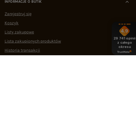
INFORMACJE O BUTIK
Zarejestruj się
Koszyk
4.9
Listy zakupowe
29 741
opinii
Lista zakupionych produktów
z całego
okresu
Historia transakcji
Oferty pracy
Współpraca
POMOC I WSPARCIE
OBSŁUGA KLIENTA
MEDIA SPOŁECZNOŚCIOWE