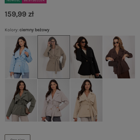
Nowość
BESTSELLER
159,99 zł
Kolory
:
ciemny beżowy
One size