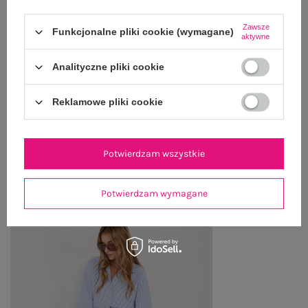
OPIS PRODUKTU
Zawsze
Funkcjonalne pliki cookie (wymagane)
GŁÓWNE PARAMETRY
aktywne
Analityczne pliki cookie
OPINIE O PRODUKCIE
(0)
WYSYŁKA I DOSTAWA
Reklamowe pliki cookie
ZWROTY I REKLAMACJE
Potwierdzam wszystkie
PRODUKTY ZE STYLIZACJI
Potwierdzam wymagane