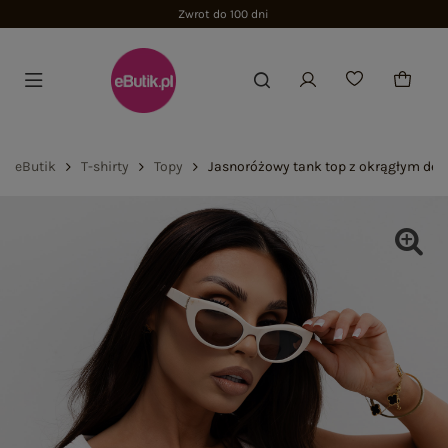
Zwrot do 100 dni
eButik
T-shirty
Topy
Jasnoróżowy tank top z okrągłym de