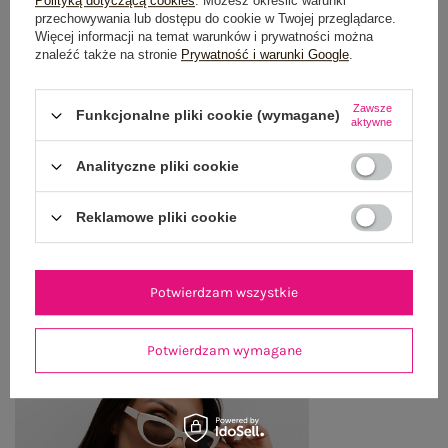
Polityką dotyczącą cookies
. Możesz określić warunki
OPIS PRODUKTU
przechowywania lub dostępu do cookie w Twojej przeglądarce.
Więcej informacji na temat warunków i prywatności można
GŁÓWNE PARAMETRY
znaleźć także na stronie
Prywatność i warunki Google
.
OPINIE O PRODUKCIE
(3)
Zawsze
Funkcjonalne pliki cookie (wymagane)
aktywne
WYSYŁKA I DOSTAWA
Analityczne pliki cookie
ZWROTY I REKLAMACJE
Reklamowe pliki cookie
OSTATNIO OGLĄDANE
Potwierdzam wszystkie
Zobacz wszystko
Potwierdzam wymagane