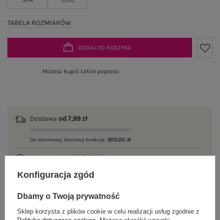
TABELA ROZMIARÓW
DODAJ DO KOSZYKA
Możesz kupić także poprzez:
Dostawa
od 7,99 zł
Do darmowej dostawy brakuje
200,00 zł
Wysyłka w
poniedziałek
Konfiguracja zgód
100 dni na zwrot
Dbamy o Twoją prywatność
Sklep korzysta z plików cookie w celu realizacji usług zgodnie z