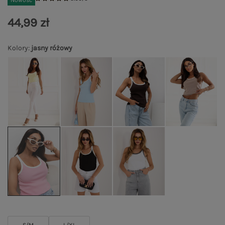
Nowość
44,99 zł
Kolory
:
jasny różowy
S/M
L/XL