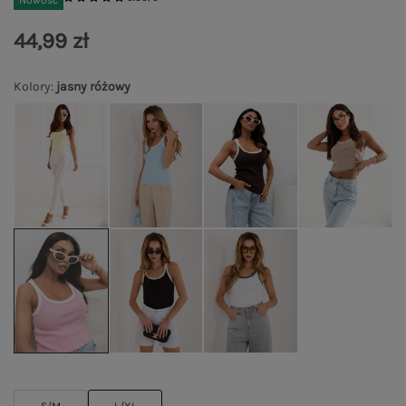
Nowość
44,99 zł
Kolory
:
jasny różowy
S/M
L/XL