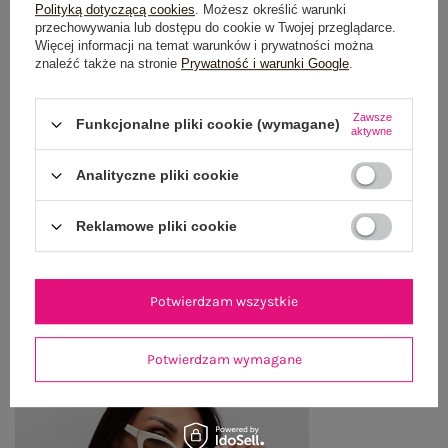
Polityką dotyczącą cookies
. Możesz określić warunki
OPIS PRODUKTU
przechowywania lub dostępu do cookie w Twojej przeglądarce.
Więcej informacji na temat warunków i prywatności można
znaleźć także na stronie
Prywatność i warunki Google
.
GŁÓWNE PARAMETRY
OPINIE O PRODUKCIE
(3)
Zawsze
Funkcjonalne pliki cookie (wymagane)
aktywne
WYSYŁKA I DOSTAWA
Analityczne pliki cookie
ZWROTY I REKLAMACJE
Reklamowe pliki cookie
OSTATNIO OGLĄDANE
Potwierdzam wszystkie
Zobacz wszystko
Potwierdzam wymagane