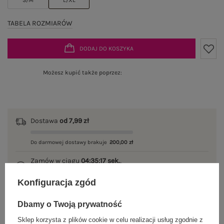
TABELA ROZMIARÓW
DODAJ DO KOSZYKA
Możesz kupić także poprzez:
Dostawa
od 7,99 zł
Do darmowej dostawy brakuje
200,00 zł
Zamów w ciągu
04:35:17 sek.
,
a wyślemy
jeszcze dzisiaj!
Konfiguracja zgód
100 dni na zwrot
Dbamy o Twoją prywatność
Sklep korzysta z plików cookie w celu realizacji usług zgodnie z