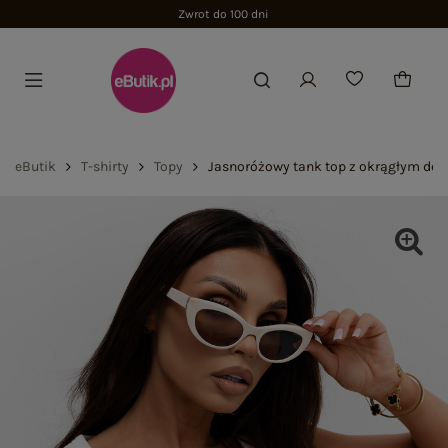
Zwrot do 100 dni
eButik
T-shirty
Topy
Jasnoróżowy tank top z okrągłym de