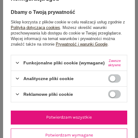
WYSYŁKA I DOSTAWA
Dbamy o Twoją prywatność
ZWROTY I REKLAMACJE
Sklep korzysta z plików cookie w celu realizacji usług zgodnie z
Polityką dotyczącą cookies
. Możesz określić warunki
przechowywania lub dostępu do cookie w Twojej przeglądarce.
Więcej informacji na temat warunków i prywatności można
PRODUKTY ZE STYLIZACJI
znaleźć także na stronie
Prywatność i warunki Google
.
Zawsze
Funkcjonalne pliki cookie (wymagane)
aktywne
Analityczne pliki cookie
Reklamowe pliki cookie
Potwierdzam wszystkie
Potwierdzam wymagane