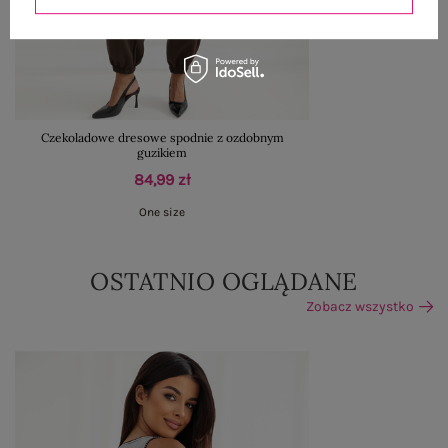
Czekoladowe dresowe spodnie z ozdobnym
guzikiem
84,99 zł
One size
OSTATNIO OGLĄDANE
Zobacz wszystko