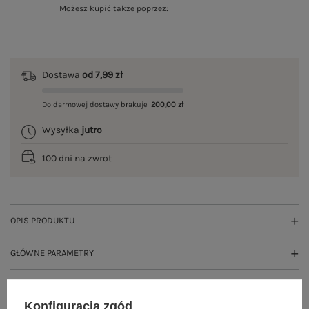
Możesz kupić także poprzez:
Dostawa
od 7,99 zł
Do darmowej dostawy brakuje
200,00 zł
Wysyłka
jutro
100 dni na zwrot
OPIS PRODUKTU
GŁÓWNE PARAMETRY
OPINIE O PRODUKCIE
(1)
Konfiguracja zgód