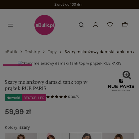
eButik
T-shirty
Topy
Szary melanżowy damski tank top w 
BUY THE LOOK
Szary melanżowy damski tank top w
prążek RUE PARIS
5.00/5
Nowość
BESTSELLER
59,99 zł
Kolory
:
szary