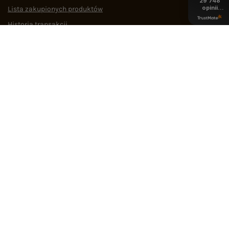
29 748
opinii
Lista zakupionych produktów
z całego
okresu
Historia transakcji
Oferty pracy
Współpraca
POMOC I WSPARCIE
OBSŁUGA KLIENTA
MEDIA SPOŁECZNOŚCIOWE
Regulamin
Polityka prywatności