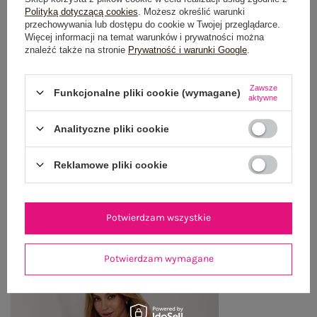
Polityką dotyczącą cookies
. Możesz określić warunki
OPIS PRODUKTU
przechowywania lub dostępu do cookie w Twojej przeglądarce.
Więcej informacji na temat warunków i prywatności można
GŁÓWNE PARAMETRY
znaleźć także na stronie
Prywatność i warunki Google
.
OPINIE O PRODUKCIE
(3)
Zawsze
Funkcjonalne pliki cookie (wymagane)
aktywne
WYSYŁKA I DOSTAWA
Analityczne pliki cookie
ZWROTY I REKLAMACJE
Reklamowe pliki cookie
OSTATNIO OGLĄDANE
Potwierdzam wszystkie
Zobacz wszystko
Potwierdzam wymagane