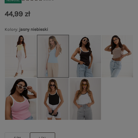
Nowość
44,99 zł
Kolory
:
jasny niebieski
S/M
L/XL