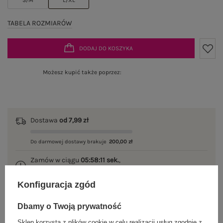
TABELA ROZMIARÓW
DODAJ DO KOSZYKA
Możesz kupić także poprzez:
Dostawa
od 7,99 zł
Do darmowej dostawy brakuje
200,00 zł
Zamów w ciągu
05:58:10 sek.
,
a wyślemy
jeszcze dzisiaj!
Konfiguracja zgód
100 dni na zwrot
Dbamy o Twoją prywatność
Sklep korzysta z plików cookie w celu realizacji usług zgodnie z