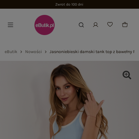
Zwrot do 100 dni
eButik
Nowości
Jasnoniebieski damski tank top z bawełny RU