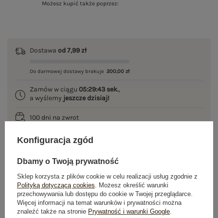
Możesz kupić także poprzez:
Dostawa
od 7,99 zł
Do darmowej dostawy brakuje
200,00 zł
Zamów w ciągu
05:29:43 sek.
,
a wyślemy
jeszcze dzisiaj!
100 dni na zwrot
Konfiguracja zgód
Dbamy o Twoją prywatność
OPIS PRODUKTU
Sklep korzysta z plików cookie w celu realizacji usług zgodnie z
GŁÓWNE PARAMETRY
Polityką dotyczącą cookies
. Możesz określić warunki
przechowywania lub dostępu do cookie w Twojej przeglądarce.
Więcej informacji na temat warunków i prywatności można
OPINIE O PRODUKCIE
(0)
znaleźć także na stronie
Prywatność i warunki Google
.