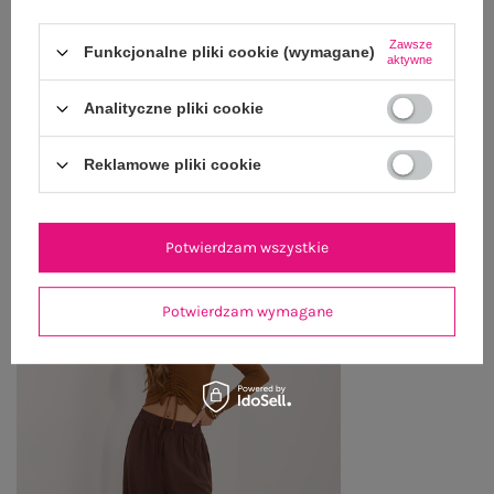
WYSYŁKA I DOSTAWA
Zawsze
Funkcjonalne pliki cookie (wymagane)
aktywne
ZWROTY I REKLAMACJE
Analityczne pliki cookie
OSTATNIO OGLĄDANE
Reklamowe pliki cookie
Zobacz wszystko
Potwierdzam wszystkie
Potwierdzam wymagane