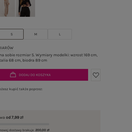
S
M
L
MIARÓW
a sobie rozmiar S. Wymiary modelki: wzrost 169 cm,
talia 68 cm, biodra 89 cm
DODAJ DO KOSZYKA
żesz kupić także poprzez:
awa
od 7,99 zł
mowej dostawy brakuje
200,00 zł