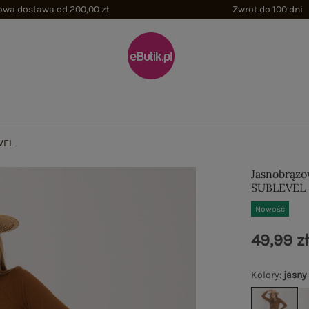
wa dostawa od 200,00 zł
Zwrot do 100 dni
VEL
Jasnobrązo
SUBLEVEL
Nowość
49,99 z
Kolory
:
jasny