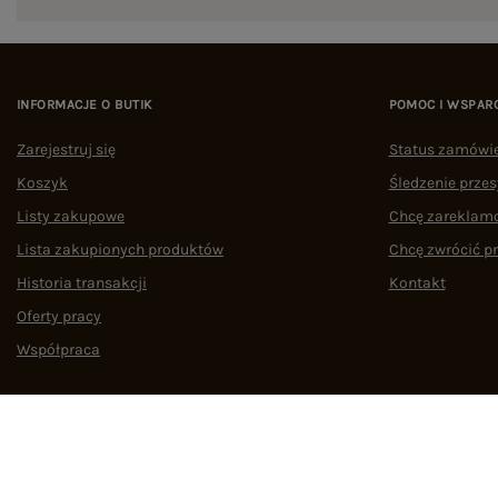
INFORMACJE O BUTIK
POMOC I WSPAR
Zarejestruj się
Status zamówi
Koszyk
Śledzenie przes
Listy zakupowe
Chcę zareklam
Lista zakupionych produktów
Chcę zwrócić p
Historia transakcji
Kontakt
Oferty pracy
Współpraca
Regulamin
Polityka prywatności
Odstąpienie od umowy
Zarządzaj