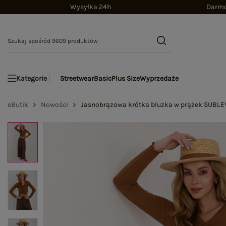
Wysyłka 24h
Darmo
Streetwear
Basic
Plus Size
Wyprzedaże
Kategorie
eButik
Nowości
Jasnobrązowa krótka bluzka w prążek SUBLE