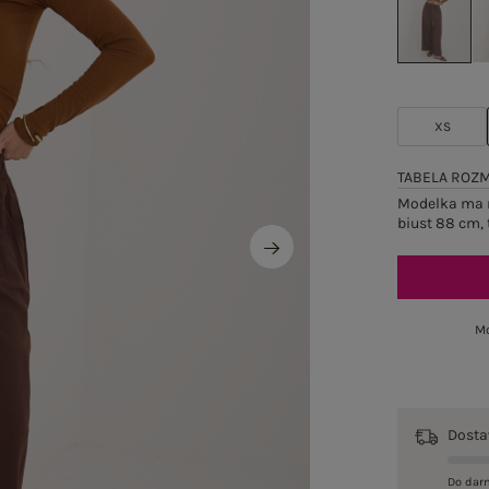
XS
TABELA ROZ
Modelka ma n
biust 88 cm, 
Mo
Dost
Do dar