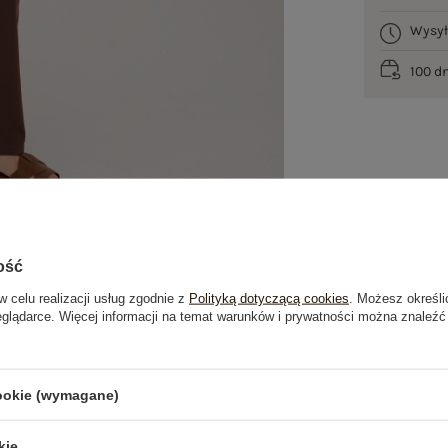
Wysy
100 d
ość
w celu realizacji usług zgodnie z
Polityką dotyczącą cookies
. Możesz określi
eglądarce. Więcej informacji na temat warunków i prywatności można znaleźć
je
Opinie o produkcie
(0)
cookie (wymagane)
OSTATNIO OGLĄDANE
kie