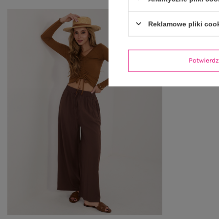
Reklamowe pliki coo
Potwier