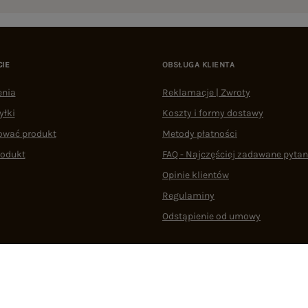
CIE
OBSŁUGA KLIENTA
enia
Reklamacje | Zwroty
yłki
Koszty i formy dostawy
ować produkt
Metody płatności
rodukt
FAQ - Najczęściej zadawane pytan
Opinie klientów
Regulaminy
Odstąpienie od umowy
 plikami cookie
22 290 10 80
Pn.-Pt. 08:00