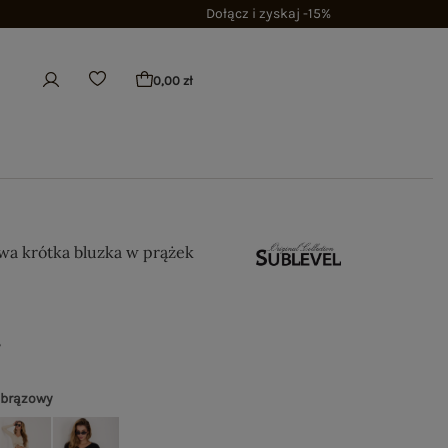
Dołącz i zyskaj -15%
0,00 zł
wa krótka bluzka w prążek
ł
 brązowy