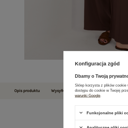
Konfiguracja zgód
Dbamy o Twoją prywatn
Sklep korzysta z plików cookie 
dostępu do cookie w Twojej prz
Opis produktu
Wysyłka i dostawa
Zwroty i reklamac
warunki Google
.
Funkcjonalne pliki 
Analityczne pliki coo