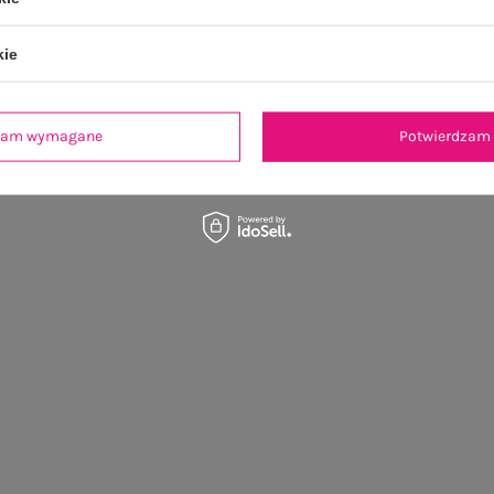
kie
dzam wymagane
Potwierdzam 