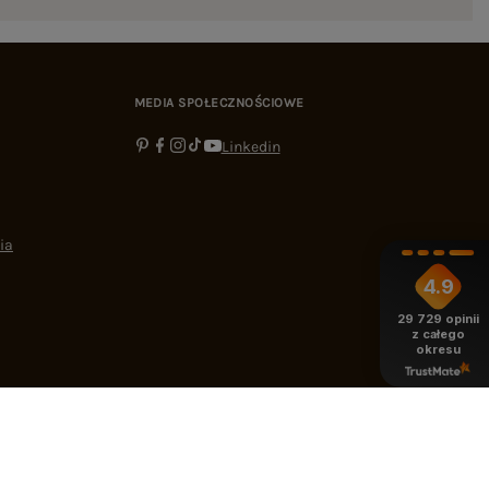
MEDIA SPOŁECZNOŚCIOWE
Linkedin
ia
4.9
29 729
opinii
z całego
okresu
-16:00
bok@ebutik.pl
eButik.pl
,
Al. Katowicka 68
,
05-830
Nadarzyn