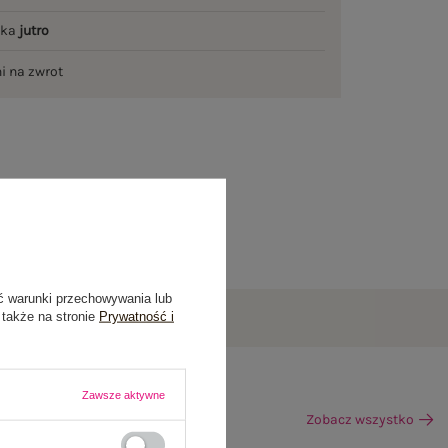
łka
jutro
ni na zwrot
ć warunki przechowywania lub
 także na stronie
Prywatność i
Zawsze aktywne
Zobacz wszystko