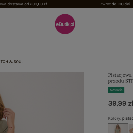
wa dostawa od 200,00 zł
Zwrot do 100 dni
TITCH & SOUL
Pistacjowa
przodu ST
Nowość
39,99 z
Kolory
:
pista