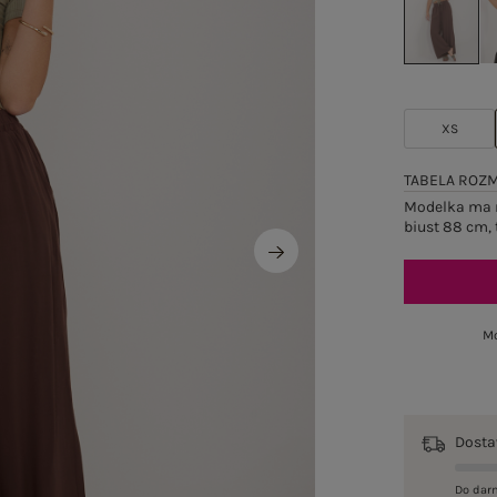
XS
TABELA ROZ
Modelka ma n
biust 88 cm, 
Mo
Dost
Do dar