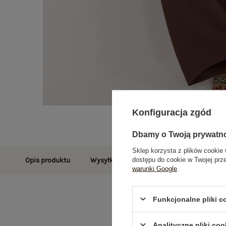
Konfiguracja zgód
Dbamy o Twoją prywatn
Sklep korzysta z plików cookie 
dostępu do cookie w Twojej prz
Opis produktu
Wysyłka i dostawa
Zwroty i reklamac
warunki Google
.
Funkcjonalne pliki 
Analityczne pliki coo