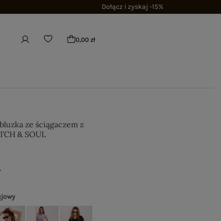
Dołącz i zyskaj -15%
0,00 zł
 bluzka ze ściągaczem z
ITCH & SOUL
ł
cjowy