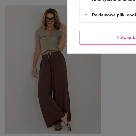
Reklamowe pliki coo
Potwier