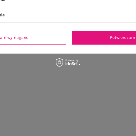
kie
dzam wymagane
Potwierdzam 