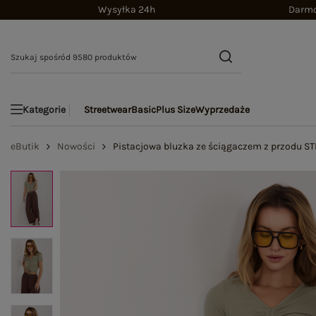
Wysyłka 24h
Darmo
Streetwear
Basic
Plus Size
Wyprzedaże
Kategorie
eButik
Nowości
Pistacjowa bluzka ze ściągaczem z przodu S