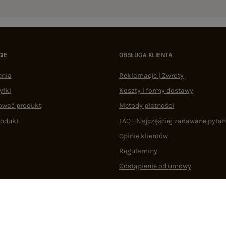
CIE
OBSŁUGA KLIENTA
enia
Reklamacje | Zwroty
yłki
Koszty i formy dostawy
ować produkt
Metody płatności
rodukt
FAQ - Najczęściej zadawane pytan
Opinie klientów
Regulaminy
Odstąpienie od umowy
 plikami cookie
22 290 10 80
Pn.-Pt. 08:00