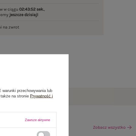
w w ciągu
02:43:51 sek.
,
ślemy
jeszcze dzisiaj!
ni na zwrot
ć warunki przechowywania lub
 także na stronie
Prywatność i
Zawsze aktywne
Zobacz wszystko