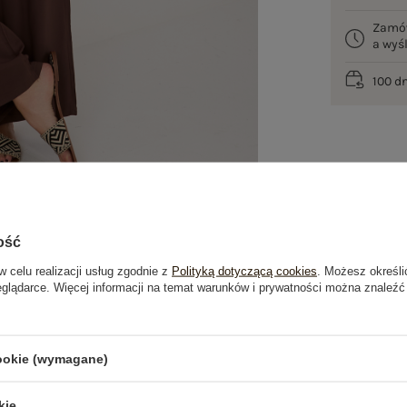
Zamó
a wy
100 d
ość
w celu realizacji usług zgodnie z
Polityką dotyczącą cookies
. Możesz określi
eglądarce. Więcej informacji na temat warunków i prywatności można znaleźć
je
Opinie o produkcie
(0)
cookie (wymagane)
OSTATNIO OGLĄDANE
kie