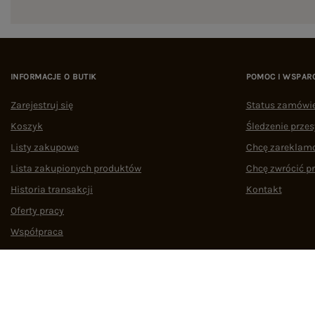
INFORMACJE O BUTIK
POMOC I WSPAR
Zarejestruj się
Status zamówi
Koszyk
Śledzenie przes
Listy zakupowe
Chcę zareklam
Lista zakupionych produktów
Chcę zwrócić p
Historia transakcji
Kontakt
Oferty pracy
Współpraca
Regulamin
Polityka prywatności
Odstąpienie od umowy
Zarządzaj