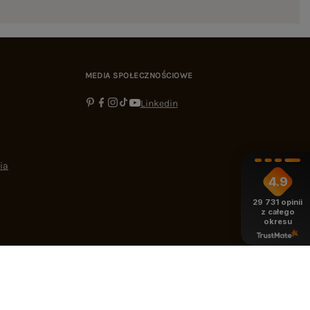
MEDIA SPOŁECZNOŚCIOWE
Linkedin
ia
4.9
29 731
opinii
z całego
okresu
-16:00
bok@ebutik.pl
eButik.pl
,
Al. Katowicka 68
,
05-830
Nadarzyn