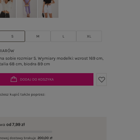
S
M
L
XL
MIARÓW
a sobie rozmiar S. Wymiary modelki: wzrost 169 cm,
talia 68 cm, biodra 89 cm
DODAJ DO KOSZYKA
żesz kupić także poprzez:
awa
od 7,99 zł
mowej dostawy brakuje
200,00 zł