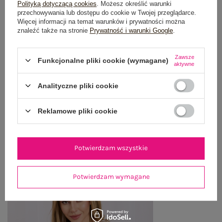
OPIS PRODUKTU
Polityką dotyczącą cookies
. Możesz określić warunki
przechowywania lub dostępu do cookie w Twojej przeglądarce.
Więcej informacji na temat warunków i prywatności można
GŁÓWNE PARAMETRY
znaleźć także na stronie
Prywatność i warunki Google
.
OPINIE O PRODUKCIE
(0)
Zawsze
Funkcjonalne pliki cookie (wymagane)
aktywne
WYSYŁKA I DOSTAWA
Analityczne pliki cookie
ZWROTY I REKLAMACJE
Reklamowe pliki cookie
OSTATNIO OGLĄDANE
Potwierdzam wszystkie
Zobacz wszystko
Potwierdzam wymagane