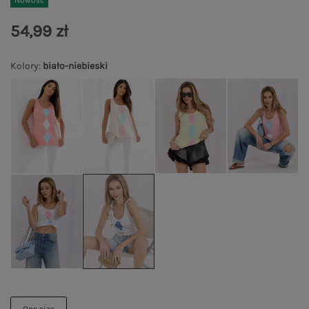
Nowość
54,99 zł
Kolory
:
biało-niebieski
One size