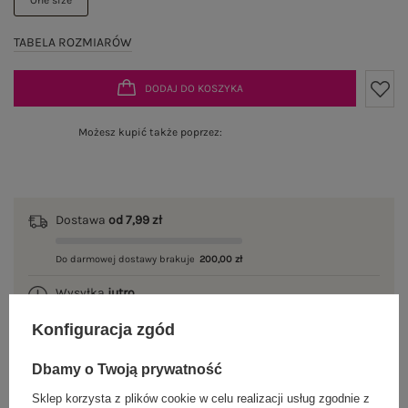
TABELA ROZMIARÓW
DODAJ DO KOSZYKA
Możesz kupić także poprzez:
Dostawa
od 7,99 zł
Do darmowej dostawy brakuje
200,00 zł
Wysyłka
jutro
Konfiguracja zgód
100 dni na zwrot
Dbamy o Twoją prywatność
Sklep korzysta z plików cookie w celu realizacji usług zgodnie z