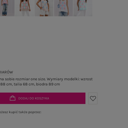
MIARÓW
a sobie rozmiar one size. Wymiary modelki: wzrost
 88 cm, talia 68 cm, biodra 89 cm
DODAJ DO KOSZYKA
żesz kupić także poprzez: