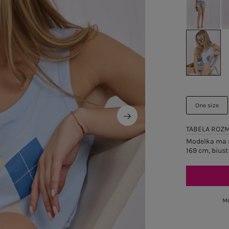
One size
TABELA ROZ
Modelka ma n
169 cm, biust
Mo