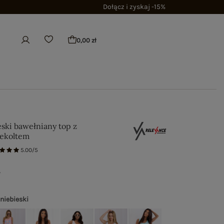
Dołącz i zyskaj -15%
0,00 zł
eski bawełniany top z
dekoltem
5.00/5
ł
 niebieski