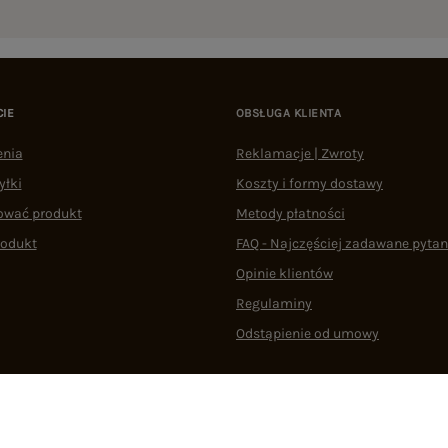
CIE
OBSŁUGA KLIENTA
enia
Reklamacje | Zwroty
yłki
Koszty i formy dostawy
ować produkt
Metody płatności
rodukt
FAQ - Najczęściej zadawane pytan
Opinie klientów
Regulaminy
Odstąpienie od umowy
 plikami cookie
22 290 10 80
Pn.-Pt. 08:00