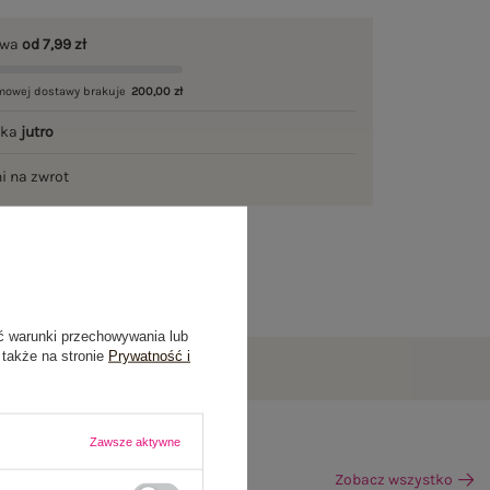
awa
od 7,99 zł
mowej dostawy brakuje
200,00 zł
łka
jutro
ni na zwrot
ć warunki przechowywania lub
 także na stronie
Prywatność i
Zawsze aktywne
Zobacz wszystko