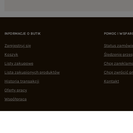
INFORMACJE O BUTIK
POMOC I WSPAR
Zarejestruj się
Status zamówi
Koszyk
Śledzenie przes
Listy zakupowe
Chcę zareklam
Lista zakupionych produktów
Chcę zwrócić p
Historia transakcji
Kontakt
Oferty pracy
Współpraca
Regulamin
Polityka prywatności
Odstąpienie od umowy
Zarządzaj