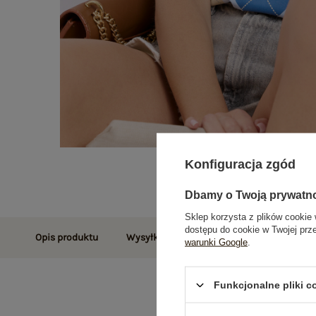
Konfiguracja zgód
Dbamy o Twoją prywatn
Sklep korzysta z plików cookie 
dostępu do cookie w Twojej prz
Opis produktu
Wysyłka i dostawa
Zwroty i reklamac
warunki Google
.
Funkcjonalne pliki 