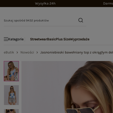
Wysyłka 24h
Darmo
Streetwear
Basic
Plus Size
Wyprzedaże
Kategorie
eButik
Nowości
Jasnoniebieski bawełniany top z okrągłym d