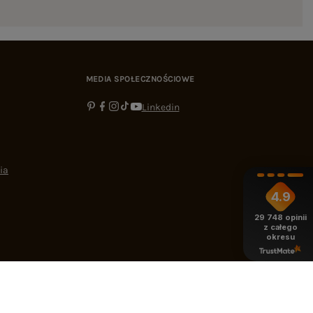
MEDIA SPOŁECZNOŚCIOWE
Linkedin
ia
4.9
29 748
opinii
z całego
okresu
-16:00
bok@ebutik.pl
eButik.pl
,
Al. Katowicka 68
,
05-830
Nadarzyn