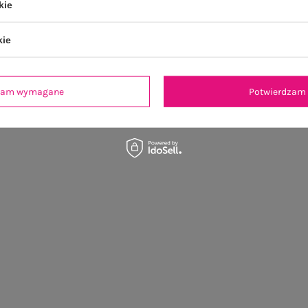
kie
kie
dzam wymagane
Potwierdzam 