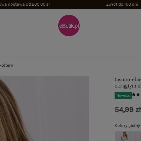
wa dostawa od 200,00 zł
Zwrot do 100 dni
ekoltem
Jasnoniebi
okrągłym 
Nowość
54,99 z
Kolory
:
jasny