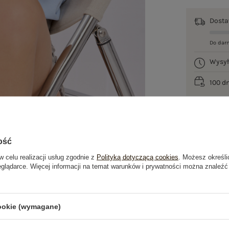
Dost
Do dar
Wysy
100 d
ość
w celu realizacji usług zgodnie z
Polityką dotyczącą cookies
. Możesz określi
eglądarce. Więcej informacji na temat warunków i prywatności można znaleźć
je
Opinie o produkcie
(1)
cookie (wymagane)
OSTATNIO OGLĄDANE