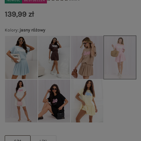
Nowość
BESTSELLER
139,99 zł
Kolory
:
jasny różowy
S/M
L/XL