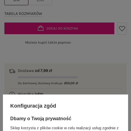
TABELA ROZMIARÓW
DODAJ DO KOSZYKA
Możesz kupić także poprzez:
Dostawa
od 7,99 zł
Do darmowej dostawy brakuje
200,00 zł
Wysyłka
jutro
Konfiguracja zgód
100 dni na zwrot
Dbamy o Twoją prywatność
Sklep korzysta z plików cookie w celu realizacji usług zgodnie z