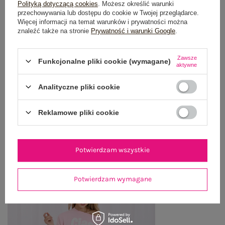
OPIS PRODUKTU
Polityką dotyczącą cookies
. Możesz określić warunki
przechowywania lub dostępu do cookie w Twojej przeglądarce.
Więcej informacji na temat warunków i prywatności można
GŁÓWNE PARAMETRY
znaleźć także na stronie
Prywatność i warunki Google
.
OPINIE O PRODUKCIE
(6)
Zawsze
Funkcjonalne pliki cookie (wymagane)
aktywne
WYSYŁKA I DOSTAWA
Analityczne pliki cookie
ZWROTY I REKLAMACJE
Reklamowe pliki cookie
OSTATNIO OGLĄDANE
Potwierdzam wszystkie
Zobacz wszystko
Potwierdzam wymagane