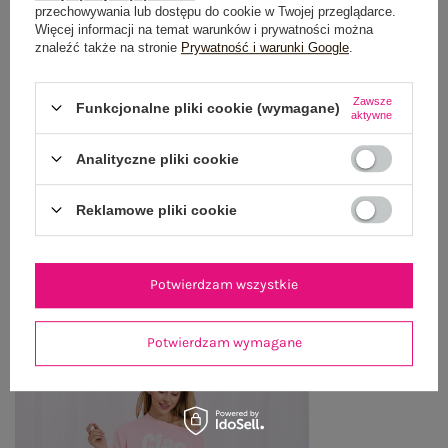
OPIS PRODUKTU
przechowywania lub dostępu do cookie w Twojej przeglądarce.
Więcej informacji na temat warunków i prywatności można
znaleźć także na stronie
Prywatność i warunki Google
.
GŁÓWNE PARAMETRY
OPINIE O PRODUKCIE
(6)
Zawsze
Funkcjonalne pliki cookie (wymagane)
aktywne
WYSYŁKA I DOSTAWA
Analityczne pliki cookie
ZWROTY I REKLAMACJE
Reklamowe pliki cookie
OSTATNIO OGLĄDANE
Potwierdzam wszystkie
Zobacz wszystko
Potwierdzam wymagane