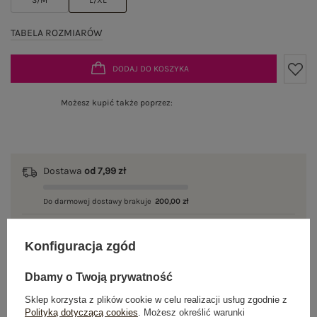
TABELA ROZMIARÓW
DODAJ DO KOSZYKA
Możesz kupić także poprzez:
Dostawa
od 7,99 zł
Do darmowej dostawy brakuje
200,00 zł
Wysyłka
jutro
Konfiguracja zgód
100 dni na zwrot
Dbamy o Twoją prywatność
Sklep korzysta z plików cookie w celu realizacji usług zgodnie z
Polityką dotyczącą cookies
. Możesz określić warunki