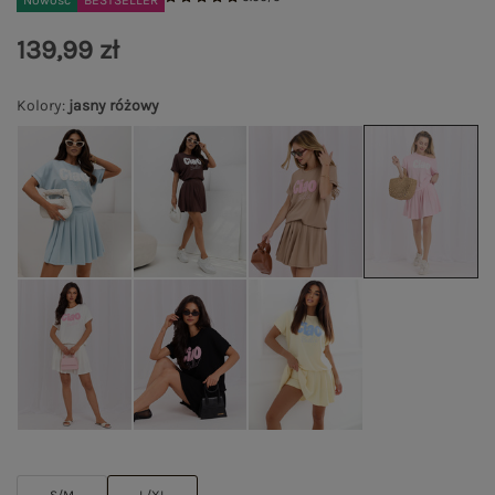
Nowość
BESTSELLER
139,99 zł
Kolory
:
jasny różowy
S/M
L/XL