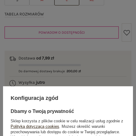
TABELA ROZMIARÓW
POWIADOM O DOSTĘPNOŚCI
Dostawa
od 7,99 zł
Do darmowej dostawy brakuje
200,00 zł
Wysyłka
jutro
100 dni na zwrot
Konfiguracja zgód
Dbamy o Twoją prywatność
Sklep korzysta z plików cookie w celu realizacji usług zgodnie z
OPIS PRODUKTU
Polityką dotyczącą cookies
. Możesz określić warunki
przechowywania lub dostępu do cookie w Twojej przeglądarce.