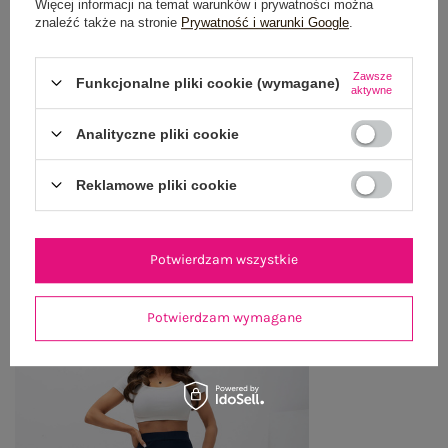
GŁÓWNE PARAMETRY
Więcej informacji na temat warunków i prywatności można
znaleźć także na stronie
Prywatność i warunki Google
.
OPINIE O PRODUKCIE
(1)
Zawsze
Funkcjonalne pliki cookie (wymagane)
aktywne
WYSYŁKA I DOSTAWA
Analityczne pliki cookie
ZWROTY I REKLAMACJE
Reklamowe pliki cookie
OSTATNIO OGLĄDANE
Zobacz wszystko
Potwierdzam wszystkie
Potwierdzam wymagane