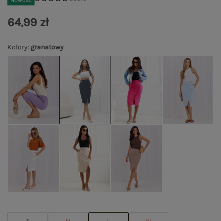
Nowość
64,99 zł
Kolory
:
granatowy
S
M
L
XL