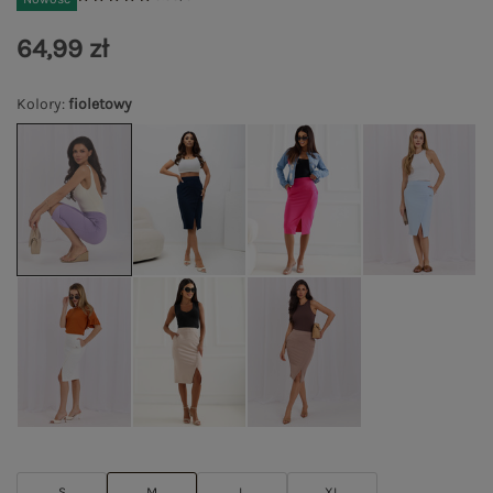
64,99 zł
Kolory
:
fioletowy
S
M
L
XL