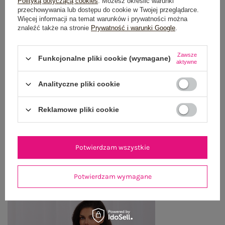
Polityką dotyczącą cookies
. Możesz określić warunki
przechowywania lub dostępu do cookie w Twojej przeglądarce.
OPIS PRODUKTU
Więcej informacji na temat warunków i prywatności można
znaleźć także na stronie
Prywatność i warunki Google
.
GŁÓWNE PARAMETRY
Zawsze
Funkcjonalne pliki cookie (wymagane)
OPINIE O PRODUKCIE
(1)
aktywne
WYSYŁKA I DOSTAWA
Analityczne pliki cookie
ZWROTY I REKLAMACJE
Reklamowe pliki cookie
OSTATNIO OGLĄDANE
Potwierdzam wszystkie
Zobacz wszystko
Potwierdzam wymagane