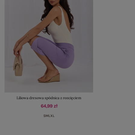
Liliowa dresowa spódnica z rozcięciem
64,99 zł
S
M
L
XL