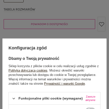
TABELA ROZMIARÓW
POWIADOM O DOSTĘPNOŚCI
Produkt niedostępny
Konfiguracja zgód
Dbamy o Twoją prywatność
Sklep korzysta z plików cookie w celu realizacji usług zgodnie z
OPIS PRODUKTU
Polityką dotyczącą cookies
. Możesz określić warunki
przechowywania lub dostępu do cookie w Twojej przeglądarce.
GŁÓWNE PARAMETRY
Więcej informacji na temat warunków i prywatności można
znaleźć także na stronie
Prywatność i warunki Google
.
OPINIE O PRODUKCIE
(1)
Zawsze
Funkcjonalne pliki cookie (wymagane)
aktywne
WYSYŁKA I DOSTAWA