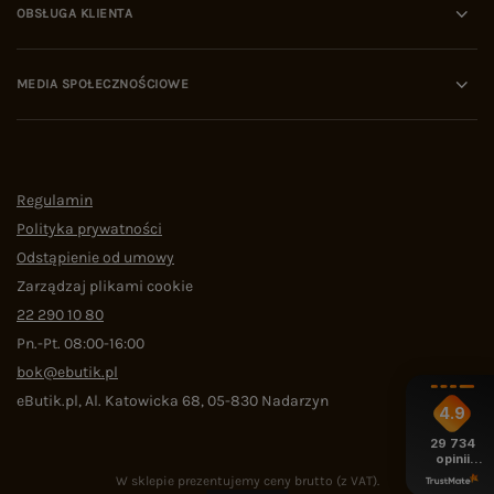
OBSŁUGA KLIENTA
MEDIA SPOŁECZNOŚCIOWE
Regulamin
Polityka prywatności
Odstąpienie od umowy
Zarządzaj plikami cookie
22 290 10 80
Pn.-Pt. 08:00-16:00
bok@ebutik.pl
eButik.pl
,
Al. Katowicka 68
,
05-830
Nadarzyn
4.9
29 734
opinii
z całego
W sklepie prezentujemy ceny brutto (z VAT).
okresu