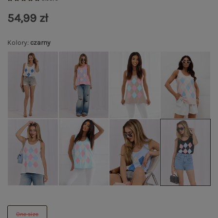
54,99 zł
Kolory
:
czarny
One size