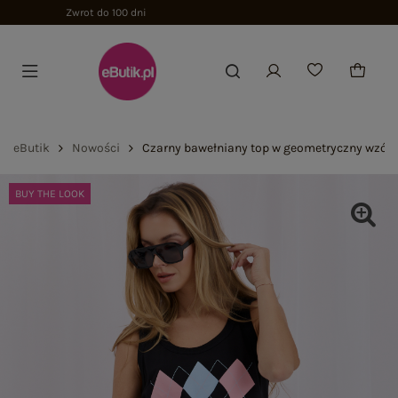
eButik
Nowości
Czarny bawełniany top w geometryczny wzór
BUY THE LOOK