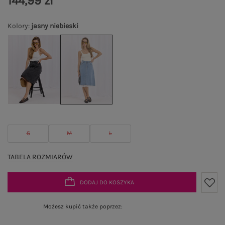
144,99 zł
Kolory
:
jasny niebieski
S
M
L
TABELA ROZMIARÓW
DODAJ DO KOSZYKA
Możesz kupić także poprzez: