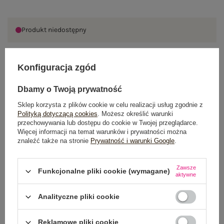
Produkt niedostępny
Konfiguracja zgód
OPIS PRODUKTU
Dbamy o Twoją prywatność
GŁÓWNE PARAMETRY
Sklep korzysta z plików cookie w celu realizacji usług zgodnie z
Polityką dotyczącą cookies
. Możesz określić warunki
OPINIE O PRODUKCIE
(0)
przechowywania lub dostępu do cookie w Twojej przeglądarce.
Więcej informacji na temat warunków i prywatności można
znaleźć także na stronie
Prywatność i warunki Google
.
WYSYŁKA I DOSTAWA
ZWROTY I REKLAMACJE
Zawsze
Funkcjonalne pliki cookie (wymagane)
aktywne
Analityczne pliki cookie
Reklamowe pliki cookie