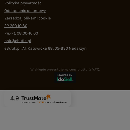
Polityka prywatności
Odstąpienie od umowy
Zarządzaj plikami cookie
22 290 10 80
Pn.-Pt. 08:00-16:00
bok@ebutik.pl
eButik.pl
,
Al. Katowicka 68
,
05-830
Nadarzyn
W sklepie prezentujemy ceny brutto (z VAT).
4.9
Na podstawie
29 747
opinii
z całego okresu