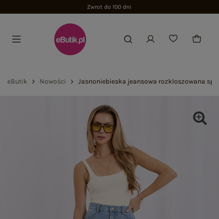
Zwrot do 100 dni
eButik
Nowości
Jasnoniebieska jeansowa rozkloszowana spó