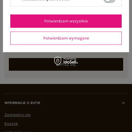
Potwierdzam wszystkie
NEWSLETTER
Potwierdzam wymagane
Zapisz się do naszego newslettera i otrzymaj 15% zniżki na
pierwsze zamówienie
ZAPISZ SIĘ
INFORMACJE O BUTIK
Zarejestruj się
Koszyk