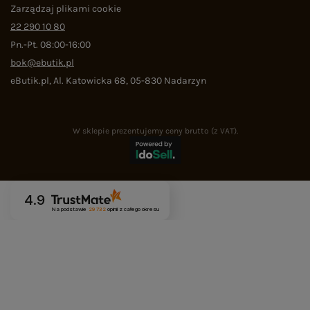
Zarządzaj plikami cookie
22 290 10 80
Pn.-Pt. 08:00-16:00
bok@ebutik.pl
eButik.pl
,
Al. Katowicka 68
,
05-830
Nadarzyn
W sklepie prezentujemy ceny brutto (z VAT).
4.9
Na podstawie
29 732
opinii
z całego okresu