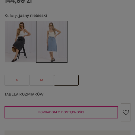
144,99 zł
Kolory
:
jasny niebieski
S
M
L
TABELA ROZMIARÓW
POWIADOM O DOSTĘPNOŚCI