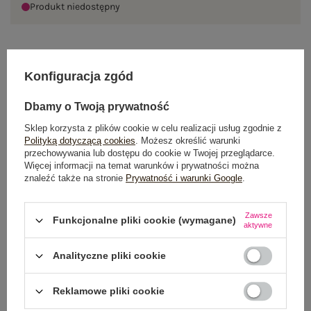
Produkt niedostępny
OPIS PRODUKTU
Konfiguracja zgód
GŁÓWNE PARAMETRY
Dbamy o Twoją prywatność
Sklep korzysta z plików cookie w celu realizacji usług zgodnie z
OPINIE O PRODUKCIE
(0)
Polityką dotyczącą cookies
. Możesz określić warunki
przechowywania lub dostępu do cookie w Twojej przeglądarce.
Więcej informacji na temat warunków i prywatności można
WYSYŁKA I DOSTAWA
znaleźć także na stronie
Prywatność i warunki Google
.
ZWROTY I REKLAMACJE
Zawsze
Funkcjonalne pliki cookie (wymagane)
aktywne
Analityczne pliki cookie
Reklamowe pliki cookie