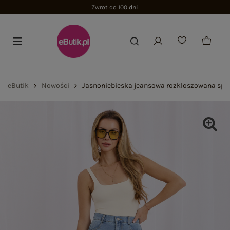
Zwrot do 100 dni
eButik
Nowości
Jasnoniebieska jeansowa rozkloszowana spó