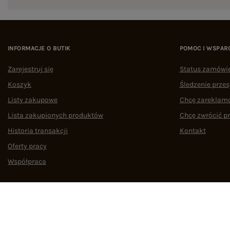
INFORMACJE O BUTIK
POMOC I WSPAR
Zarejestruj się
Status zamówi
Koszyk
Śledzenie przes
Listy zakupowe
Chcę zareklam
Lista zakupionych produktów
Chcę zwrócić p
Historia transakcji
Kontakt
Oferty pracy
Współpraca
Regulamin
Polityka prywatności
Odstąpienie od umowy
Zarządzaj