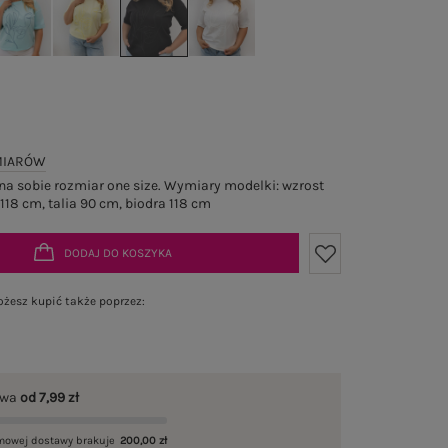
MIARÓW
a sobie rozmiar one size. Wymiary modelki: wzrost
 118 cm, talia 90 cm, biodra 118 cm
DODAJ DO KOSZYKA
żesz kupić także poprzez:
awa
od 7,99 zł
mowej dostawy brakuje
200,00 zł