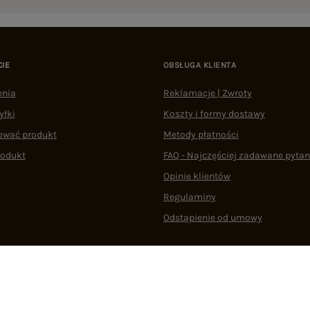
CIE
OBSŁUGA KLIENTA
enia
Reklamacje | Zwroty
yłki
Koszty i formy dostawy
ować produkt
Metody płatności
rodukt
FAQ - Najczęściej zadawane pytan
Opinie klientów
Regulaminy
Odstąpienie od umowy
 plikami cookie
22 290 10 80
Pn.-Pt. 08:00