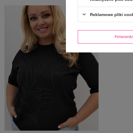
Reklamowe pliki coo
Potwier