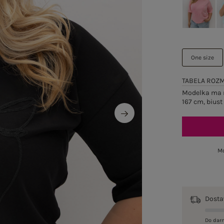
One size
TABELA ROZ
Modelka ma n
167 cm, biust
Mo
Dost
Do dar