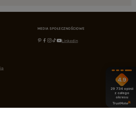
MEDIA SPOŁECZNOŚCIOWE
Linkedin
ia
4.9
29 734
opinii
z całego
okresu
-16:00
bok@ebutik.pl
eButik.pl
,
Al. Katowicka 68
,
05-830
Nadarzyn