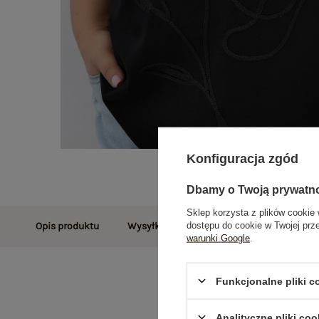
Konfiguracja zgód
Dbamy o Twoją prywatn
Sklep korzysta z plików cookie 
dostępu do cookie w Twojej prz
Opis produktu
Wysyłka i dostawa
Zwroty i reklamac
warunki Google
.
Funkcjonalne pliki 
Analityczne pliki coo