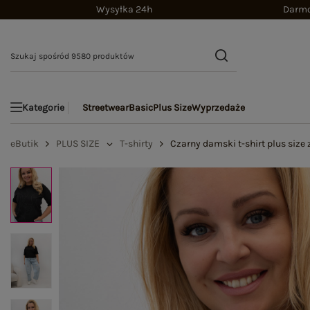
Wysyłka 24h
Darmo
Streetwear
Basic
Plus Size
Wyprzedaże
Kategorie
eButik
PLUS SIZE
T-shirty
Czarny damski t-shirt plus size