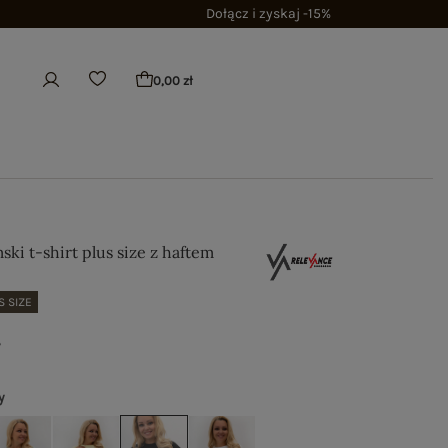
Dołącz i zyskaj -15%
0,00 zł
ki t-shirt plus size z haftem
S SIZE
ł
y