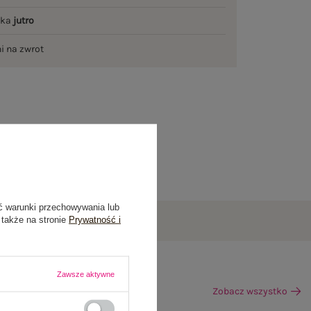
łka
jutro
ni na zwrot
ć warunki przechowywania lub
 także na stronie
Prywatność i
Zawsze aktywne
Zobacz wszystko