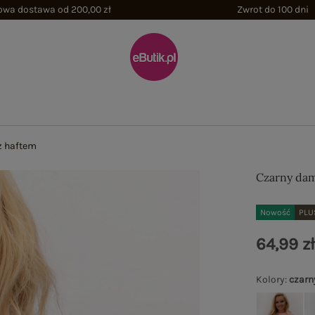
wa dostawa od 200,00 zł
Zwrot do 100 dni
 z haftem
Czarny dams
Nowość
PLU
64,99 z
Kolory
:
czarn