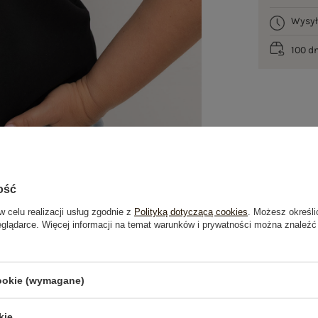
Wysy
100 d
ość
w celu realizacji usług zgodnie z
Polityką dotyczącą cookies
. Możesz określi
eglądarce. Więcej informacji na temat warunków i prywatności można znaleźć
je
Opinie o produkcie
(0)
cookie (wymagane)
OSTATNIO OGLĄDANE
kie