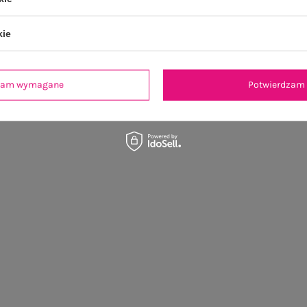
kie
dzam wymagane
Potwierdzam 