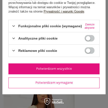
OPIS PRODUKTU
przechowywania lub dostępu do cookie w Twojej przeglądarce.
Więcej informacji na temat warunków i prywatności można
znaleźć także na stronie
Prywatność i warunki Google
.
GŁÓWNE PARAMETRY
OPINIE O PRODUKCIE
(0)
Zawsze
Funkcjonalne pliki cookie (wymagane)
aktywne
WYSYŁKA I DOSTAWA
Analityczne pliki cookie
ZWROTY I REKLAMACJE
Reklamowe pliki cookie
OSTATNIO OGLĄDANE
Potwierdzam wszystkie
Zobacz wszystko
Potwierdzam wymagane