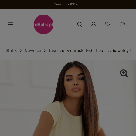
Zwrot do 100 dni
eButik
Nowości
Jasnożółty damski t-shirt basic z bawełny RU