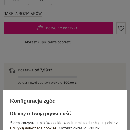
TABELA ROZMIARÓW
DODAJ DO KOSZYKA
Możesz kupić także poprzez:
Dostawa
od 7,99 zł
Do darmowej dostawy brakuje
200,00 zł
Wysyłka w
poniedziałek
Konfiguracja zgód
100 dni na zwrot
Dbamy o Twoją prywatność
Sklep korzysta z plików cookie w celu realizacji usług zgodnie z
Polityką dotyczącą cookies
. Możesz określić warunki