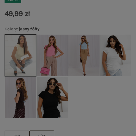
Nowość
49,99 zł
Kolory
:
jasny żółty
S/M
L/XL