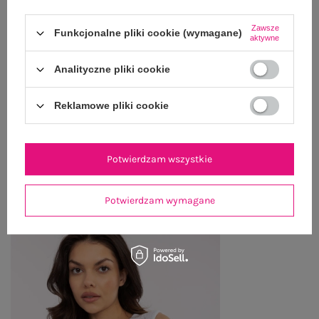
OPIS PRODUKTU
Zawsze
Funkcjonalne pliki cookie (wymagane)
GŁÓWNE PARAMETRY
aktywne
Analityczne pliki cookie
OPINIE O PRODUKCIE
(1)
WYSYŁKA I DOSTAWA
Reklamowe pliki cookie
ZWROTY I REKLAMACJE
Potwierdzam wszystkie
PRODUKTY ZE STYLIZACJI
Potwierdzam wymagane