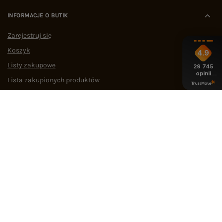
INFORMACJE O BUTIK
Zarejestruj się
Koszyk
4.9
Listy zakupowe
29 745
opinii
Lista zakupionych produktów
z całego
okresu
Historia transakcji
Oferty pracy
Współpraca
POMOC I WSPARCIE
OBSŁUGA KLIENTA