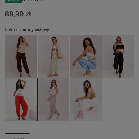
Nowość
69,99 zł
Kolory
:
ciemny beżowy
One size