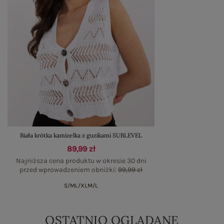
Biała krótka kamizelka z guzikami SUBLEVEL
89,99 zł
Najniższa cena produktu w okresie 30 dni
przed wprowadzeniem obniżki:
99,99 zł
S/M
L/XL
M/L
OSTATNIO OGLĄDANE